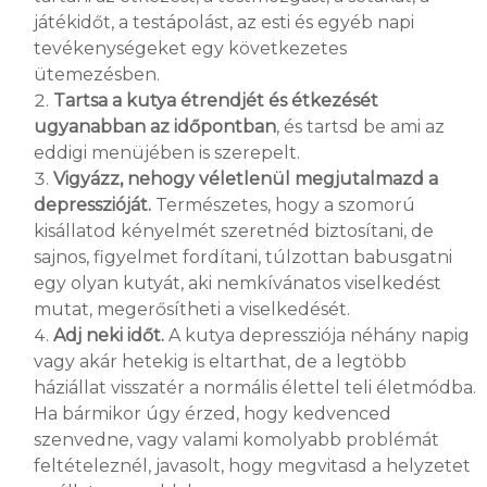
játékidőt, a testápolást, az esti és egyéb napi
tevékenységeket egy következetes
ütemezésben.
Tartsa a kutya étrendjét és étkezését
ugyanabban az időpontban
, és tartsd be ami az
eddigi menüjében is szerepelt.
Vigyázz, nehogy véletlenül megjutalmazd a
depresszióját.
Természetes, hogy a szomorú
kisállatod kényelmét szeretnéd biztosítani, de
sajnos, figyelmet fordítani, túlzottan babusgatni
egy olyan kutyát, aki nemkívánatos viselkedést
mutat, megerősítheti a viselkedését.
Adj neki időt.
A kutya depressziója néhány napig
vagy akár hetekig is eltarthat, de a legtöbb
háziállat visszatér a normális élettel teli életmódba.
Ha bármikor úgy érzed, hogy kedvenced
szenvedne, vagy valami komolyabb problémát
feltételeznél, javasolt, hogy megvitasd a helyzetet