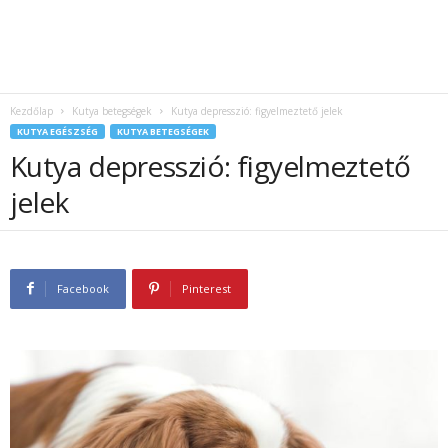
Kezdőlap
Kutya betegségek
Kutya depresszió: figyelmeztető jelek
KUTYA EGÉSZSÉG
KUTYA BETEGSÉGEK
Kutya depresszió: figyelmeztető
jelek
Facebook
Pinterest