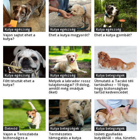
Kutya egészség
Kutya egészség
Kutya egészség
Vajon sajtot ehet a
Ehet a kutya mogyorót?
Ehet a kutya gombát?
kutya?
Kutya egészség
Kutya egészség
Kutya betegségek
Főtt tésztát ehet a
Melyek a labrador rossz
Útmutató a Tacskó téli
kutya?
tulajdonságai? (9 dolog,
tartásához – 10 tipp,
amitől még imádjuk
hogy biztonságban
őket)
tartsd kedvencedet
Életmód
Kutya betegségek
Kutya betegségek
Vajon a Teniszlabda
Természetes
Izületi gyulladás
biztonságos a
támogatás a kutya
kutyáknál – oka, tünetei,