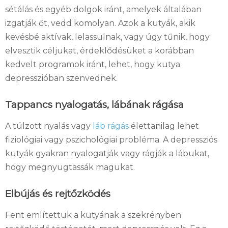
sétálás és egyéb dolgok iránt, amelyek általában
izgatják őt, vedd komolyan.
Azok a kutyák, akik
kevésbé aktívak, lelassulnak, vagy úgy tűnik, hogy
elvesztik céljukat, érdeklődésüket a korábban
kedvelt programok iránt, lehet, hogy kutya
depresszióban szenvednek.
Tappancs nyalogatás, lábának rágása
A túlzott nyalás vagy
láb rágás
élettanilag lehet
fiziológiai vagy pszichológiai probléma.
A depressziós
kutyák gyakran nyalogatják vagy rágják a lábukat,
hogy megnyugtassák magukat.
Elbújás és rejtőzködés
Fent említettük a kutyának a szekrényben