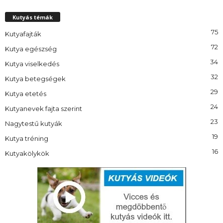
Kutyás témák
75
Kutyafajták
72
Kutya egészség
34
Kutya viselkedés
32
Kutya betegségek
29
Kutya etetés
24
Kutyanevek fajta szerint
23
Nagytestű kutyák
19
Kutya tréning
16
Kutyakölykök