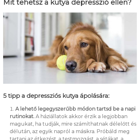
Mit tehetsz a kutya depresszió ellen?
5 tipp a depressziós kutya ápolására:
A lehető legegyszerűbb módon tartsd be a napi
rutinokat.
A háziállatok akkor érzik a legjobban
magukat, ha tudják, mire számíthatnak délelőtt és
délután, az egyik napról a másikra. Próbáld meg
tartani az étkezést, a testmozgást, a sétákat, a