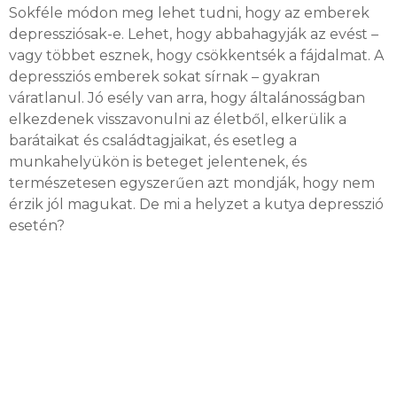
Sokféle módon meg lehet tudni, hogy az emberek
depressziósak-e.
Lehet, hogy abbahagyják az evést –
vagy többet esznek, hogy csökkentsék a fájdalmat. A
depressziós emberek s
okat sírnak – gyakran
váratlanul.
Jó esély van arra, hogy általánosságban
elkezdenek visszavonulni az életből, elkerülik a
barátaikat és családtagjaikat, és esetleg a
munkahelyükön is beteget jelentenek, és
természetesen egyszerűen azt mondják, hogy nem
érzik jól magukat.
De mi a helyzet a kutya depresszió
esetén?