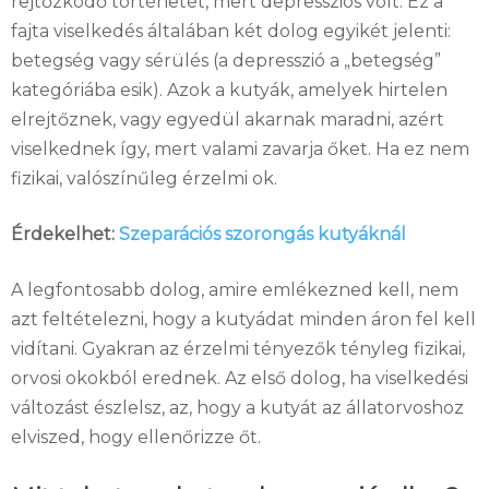
rejtőzködő történetét, mert depressziós volt.
Ez a
fajta viselkedés általában két dolog egyikét jelenti:
betegség vagy sérülés (a depresszió a „betegség”
kategóriába esik).
Azok a kutyák, amelyek hirtelen
elrejtőznek, vagy egyedül akarnak maradni, azért
viselkednek így, mert valami zavarja őket.
Ha ez nem
fizikai, valószínűleg érzelmi ok.
Érdekelhet:
Szeparációs szorongás kutyáknál
A legfontosabb dolog, amire emlékezned kell, nem
azt feltételezni, hogy a kutyádat minden áron fel kell
vidítani.
Gyakran az érzelmi tényezők tényleg fizikai,
orvosi okokból erednek.
Az első dolog, ha viselkedési
változást észlelsz, az, hogy a kutyát az állatorvoshoz
elviszed, hogy ellenőrizze őt.