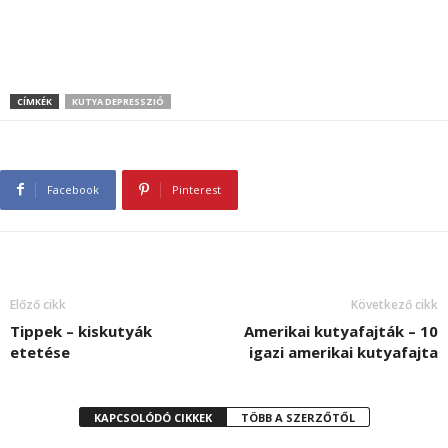
CÍMKÉK
KUTYA DEPRESSZIÓ
Facebook
Pinterest
Előző cikk
Következő cikk
Tippek – kiskutyák
Amerikai kutyafajták – 10
etetése
igazi amerikai kutyafajta
KAPCSOLÓDÓ CIKKEK
TÖBB A SZERZŐTŐL