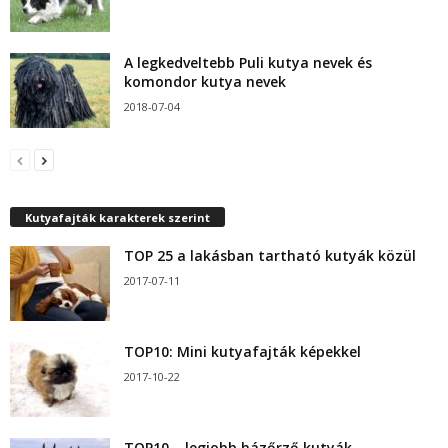
A legkedveltebb Puli kutya nevek és
komondor kutya nevek
2018-07-04
Kutyafajták karakterek szerint
TOP 25 a lakásban tartható kutyák közül
2017-07-11
TOP10: Mini kutyafajták képekkel
2017-10-22
TOP10 – legjobb házőrző kutyák