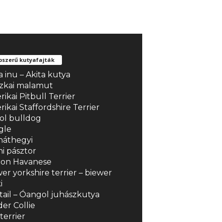
szerű kutyafajták
a inu – Akita kutya
szkai malamut
ikai Pitbull Terrier
ikai Staffordshire Terrier
ol bulldog
gle
náthegyi
i pásztor
hon Havanese
er yorkshire terrier – biewer
i
ail – Óangol juhászkutya
er Collie
terrier