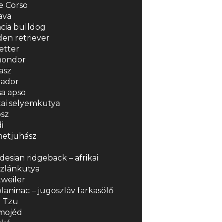
e Corso
ava
cia bulldog
en retriever
zetter
ondor
asz
rador
a apso
ai selyemkutya
sz
i
etjuhász
esian ridgeback – afrikai
szlánkutya
weiler
laninac – jugoszláv farkasölő
h Tzu
mojéd