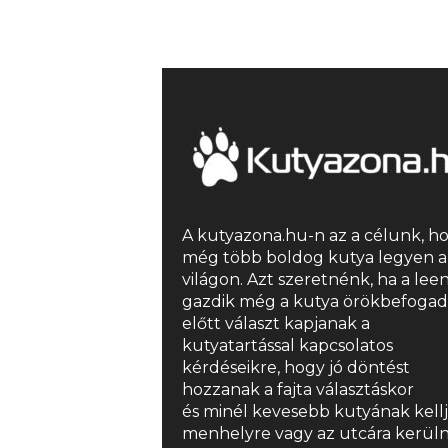
A kutyazona.hu-n az a célunk, h
még több boldog kutya legyen a
világon. Azt szeretnénk, ha a lee
gazdik még a kutya örökbefogad
előtt választ kapjanak a
kutyatartással kapcsolatos
kérdéseikre, hogy jó döntést
hozzanak a fajta választáskor
és minél kevesebb kutyának kell
menhelyre vagy az utcára kerüln