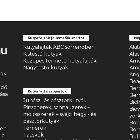
Kutyafajták jellemzőik szerint
Nép
Kutyafajták ABC sorrendben
Akit
Kistestű kutyák
Ala
Közepes termetű kutyafajták
Amer
Nagytestű kutyák
Amer
ogy
Ang
Bea
ndő
Ber
Kutyafajta csoportok
ása
Bern
Juhász- és pásztorkutyák
Bic
Pinscherek, schnauzerek –
Biew
molosszerek – svájci hegyi- és
york
pásztorkutyák
Bobt
Terrierek
jen
Bord
Tacskók
ie!
Bull