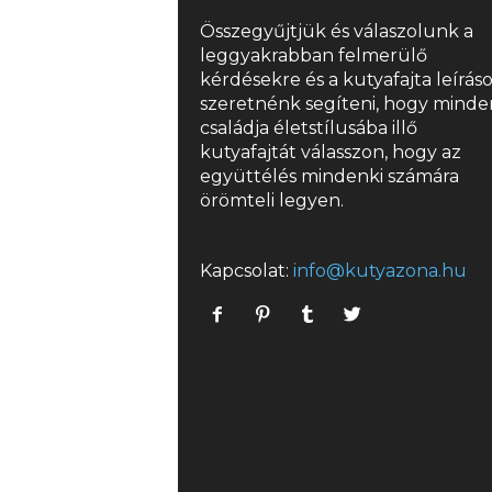
Összegyűjtjük és válaszolunk a
leggyakrabban felmerülő
kérdésekre és a
kutyafajta
leírás
szeretnénk segíteni, hogy minde
családja életstílusába illő
kutyafajtát válasszon, hogy az
együttélés mindenki számára
örömteli legyen.
Kapcsolat:
info@kutyazona.hu