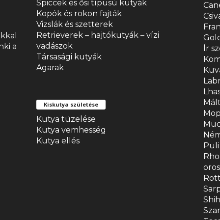
Spiccek és ősi típusú kutyák
Can
Kopók és rokon fajták
Csiv
Vizslák és szetterek
Fran
Retrieverek – hajtókutyák – vízi
okkal
Gold
vadászok
nki a
Ír s
Társasági kutyák
Kom
Agarak
Kuv
Lab
Lhas
Mált
Kiskutya születése
Mop
Kutya tüzelése
Mud
Kutya vemhesség
Ném
Kutya ellés
Puli
Rhod
oro
Rott
Sarp
Shi
Sza