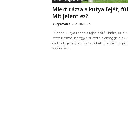
Kutya betegségek
Miért rázza a kutya fejét, fü
Mit jelent ez?
kutyazona
-
2020-10-09
Minden kutya rázza a fejét időről-időre, ez ak
lehet riasztó, ha egy eltúlzott jelenséggé alaku
esetek legnagyobb százalékában ez a magata
viszketés...