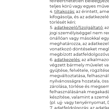
félreérthetetlen beleegyezé
teljes körű vagy egyes műve
tiltakozás:
az érintett, am
kifogásolja, és az adatkezel
törlését kéri;
adatkezelő/Szolgáltató:
az
jogi személyiséggel nem ren
önállóan vagy másokkal együ
meghatározza, az adatkezelé
vonatkozó döntéseket meghoz
megbízott adatfeldolgozóval
adatkezelés:
az alkalmazot
végzett bármely művelet va
gyűjtése, felvétele, rögzítés
megváltoztatása, felhasznál
nyilvánosságra hozatala, ös
zárolása, törlése és megsem
felhasználásának megakadál
készítése, valamint a személ
(pl. ujj- vagy tenyérnyomat, 
adatfeldolgozás:
az adatk