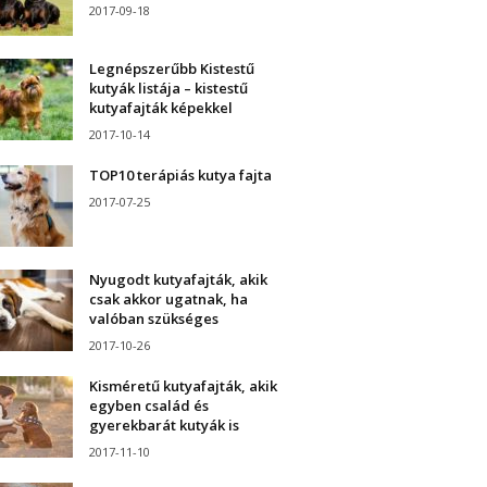
2017-09-18
Legnépszerűbb Kistestű
kutyák listája – kistestű
kutyafajták képekkel
2017-10-14
TOP10 terápiás kutya fajta
2017-07-25
Nyugodt kutyafajták, akik
csak akkor ugatnak, ha
valóban szükséges
2017-10-26
Kisméretű kutyafajták, akik
egyben család és
gyerekbarát kutyák is
2017-11-10