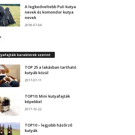
A legkedveltebb Puli kutya
nevek és komondor kutya
nevek
2018-07-04
yafajták karakterek szerint
TOP 25 a lakásban tartható
kutyák közül
2017-07-11
TOP10: Mini kutyafajták
képekkel
2017-10-22
TOP10 – legjobb házőrző
kutyák