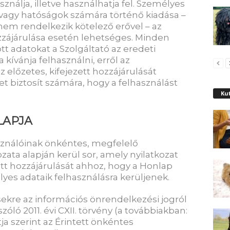
ználja, illetve használhatja fel. Személyes
agy hatóságok számára történő kiadása –
nem rendelkezik kötelező erővel – az
hozzájárulása esetén lehetséges. Minden
tt adatokat a Szolgáltató az eredeti
a kívánja felhasználni, erről az
z előzetes, kifejezett hozzájárulását
et biztosít számára, hogy a felhasználást
Kut
LAPJA
sználóinak önkéntes, megfelelő
zata alapján kerül sor, amely nyilatkozat
zett hozzájárulását ahhoz, hogy a Honlap
yes adataik felhasználásra kerüljenek.
ésekre az információs önrendelkezési jogról
óló 2011. évi CXII. törvény (a továbbiakban:
ntja szerint az Érintett önkéntes