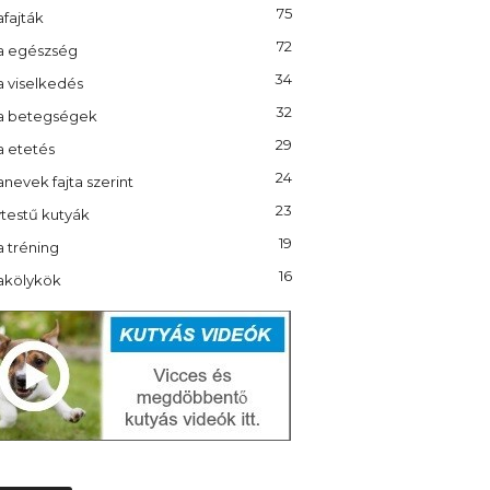
75
fajták
72
a egészség
34
a viselkedés
32
a betegségek
29
a etetés
24
nevek fajta szerint
23
testű kutyák
19
 tréning
16
akölykök