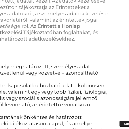
ntett) adatait kezeli. Az adatok kezelésével
zúton tájékoztatja az Érintetteket a
yes adatokról, a személyes adatok kezelése
akorlatáról, valamint az érintettek jogai
etőségeiről.
Az Érintett a
Honlap
tkezelési Tájékoztatóban foglaltakat, és
ghatározott adatkezelésekhez.
ely meghatározott, személyes adat
özvetlenül vagy közvetve – azonosítható
ttel kapcsolatba hozható adat – különösen
le, valamint egy vagy több fizikai, fiziológiai,
lis vagy szociális azonosságára jellemző
ól levonható, az érintettre vonatkozó
akaratának önkéntes és határozott
elő tájékoztatáson alapul, és amellyel
Ku