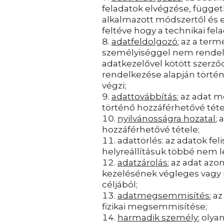
feladatok elvégzése, függe
alkalmazott módszertől és e
feltéve hogy a technikai fel
adatfeldolgozó:
az a termé
személyiséggel nem rendelk
adatkezelővel kötött szerződ
rendelkezése alapján történ
végzi;
adattovábbítás:
az adat m
történő hozzáférhetővé téte
nyilvánosságra hozatal:
a
hozzáférhetővé tétele;
adattörlés: az adatok fe
helyreállításuk többé nem 
adatzárolás:
az adat azono
kezelésének végleges vagy 
céljából;
adatmegsemmisítés:
az
fizikai megsemmisítése;
harmadik személy:
olyan