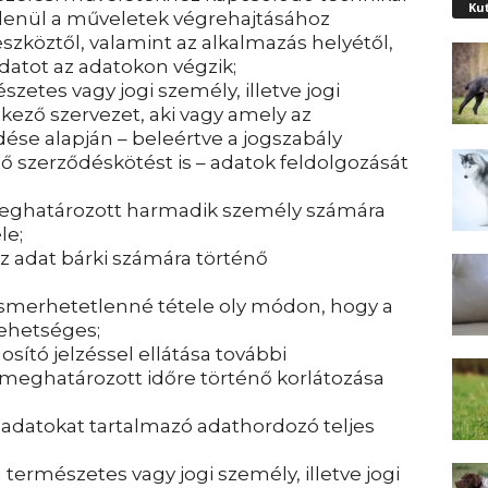
Ku
tlenül a műveletek végrehajtásához
szköztől, valamint az alkalmazás helyétől,
adatot az adatokon végzik;
szetes vagy jogi személy, illetve jogi
ező szervezet, aki vagy amely az
ése alapján – beleértve a jogszabály
ő szerződéskötést is – adatok feldolgozását
eghatározott harmadik személy számára
le;
z adat bárki számára történő
lismerhetetlenné tétele oly módon, hogy a
lehetséges;
sító jelzéssel ellátása további
meghatározott időre történő korlátozása
 adatokat tartalmazó adathordozó teljes
 természetes vagy jogi személy, illetve jogi