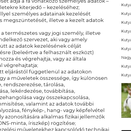
sét adja a rá vonatkozó személyes adatok –
Kutya
letekre kiterjedő – kezeléséhez;
ellyel személyes adatainak kezelését
Kuty
és megszüntetését, illetve a kezelt adatok
Kuty
Kuty
 a természetes vagy jogi személy, illetve
delkező szervezet, aki vagy amely
Kuty
tt az adatok kezelésének célját
Kutya
sre (beleértve a felhasznált eszközt)
Nagy
za és végrehajtja, vagy az általa
 végrehajtatja;
Kutya
t eljárástól függetlenül az adatokon
Kuty
gy a műveletek összessége, így különösen
e, rendszerezése, tárolása,
ása, lekérdezése, továbbítása,
szehangolása vagy összekapcsolása,
misítése, valamint az adatok további
yozása, fénykép-, hang- vagy képfelvétel
y azonosítására alkalmas fizikai jellemzők
DNS-minta, íriszkép) rögzítése;
ezelési műveletekhez kapcsolódó technikai