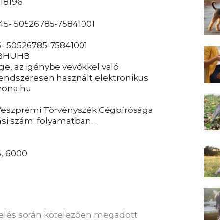
18196
5- 50526785-75841001
- 50526785-75841001
BHUHB
ge, az igénybe vevőkkel való
 rendszeresen használt elektronikus
azona.hu
 Veszprémi Törvényszék Cégbírósága
tási szám: folyamatban…
6, 6000
delés során kötelezően megadott