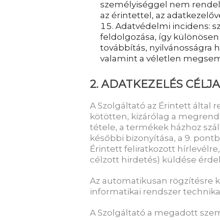
személyiséggel nem rendelk
az érintettel, az adatkezelőv
Adatvédelmi incidens: s
feldolgozása, így különösen
továbbítás, nyilvánosságra 
valamint a véletlen megsem
2. ADATKEZELÉS CÉLJA
A Szolgáltató az Érintett által
kötötten, kizárólag a megrende
tétele, a termékek házhoz száll
későbbi bizonyítása, a 9. pont
Érintett feliratkozott hírlevélr
célzott hirdetés) küldése érdek
Az automatikusan rögzítésre ker
informatikai rendszer technikai 
A Szolgáltató a megadott sze