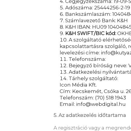
Cégjegyzékszáma: 19-09-5
Adószáma: 25444256-2-19
Bankszámlaszám: 1040484
Számlavezető Bank: K&H
K&H IBAN: HU09 10404845
K&H SWIFT/BIC kód:
OKH
A szolgáltató elérhetősé
kapcsolattartásra szolgáló,
levelezési címe: info@kuty
Telefonszáma:
Bejegyző bíróság neve:
Adatkezelési nyilvántar
Tárhely szolgáltató:
Icon Média Kft.
Cím: Kecskemét, Csóka u. 2
Telefonszám: (70) 518 1943
Email: info@webdigital.hu
5. Az adatkezelés időtartama
A regisztráció vagy a megren