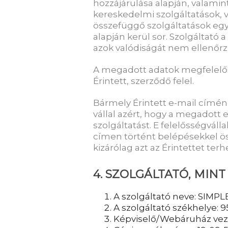
hozzájárulása alapján, valamin
kereskedelmi szolgáltatások, 
összefüggő szolgáltatások egyes
alapján kerül sor. Szolgáltató
azok valódiságát nem ellenőrzi
A megadott adatok megfelelős
Érintett, szerződő felel.
Bármely Érintett e-mail címé
vállal azért, hogy a megadott 
szolgáltatást. E felelősségváll
címen történt belépésekkel 
kizárólag azt az Érintettet terhe
4. SZOLGÁLTATÓ, MI
A szolgáltató neve: SIMPL
A szolgáltató székhelye: 9
Képviselő/Webáruház veze