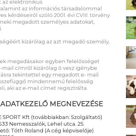
t az elektronikus
valamint az információs társadalommal
 kérdéseiről szóló 2001. évi CVIII. törvény
 a neki megadott személyes adatokat,
.
égéért kizárólag az azt megadó személy,
nek megadásakor egyben felelősséget
e-mail címről kizárólag ő vesz igénybe
alásra tekintettel egy megadott e- mail
összefüggő mindennemű felelősség
li, aki az e-mail címet regisztrálta.
NT ADATKEZELŐ MEGNEVEZÉSE
E SPORT Kft (továbbiakban: Szolgáltató)
533 Nemesszalók, Lehel utca. 25.
tő: Tóth Roland (A cég képviselője)