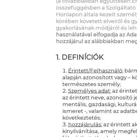
(a továbbiakban együttesen Éri
összefüggésben a Szolgáltató e
Honlapon általa kezelt személ
körében követett elveiről és gy
gyakorlásának módjáról és leh
használatával elfogadja az Ada
hozzájárul az alábbiakban me
1. DEFINÍCIÓK
Érintett/Felhasználó:
bárm
alapján azonosított vagy – k
természetes személy;
Személyes adat:
az érinte
az érintett neve, azonosító je
mentális, gazdasági, kulturá
ismeret -, valamint az adatb
következtetés;
hozzájárulás:
az érintett 
kinyilvánítása, amely megfel