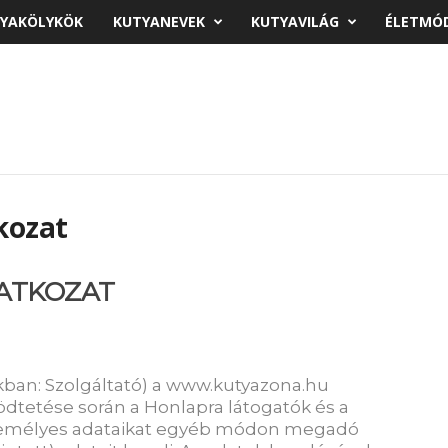
YAKÖLYKÖK
KUTYANEVEK
KUTYAVILÁG
ÉLETMÓ
kozat
ATKOZAT
akban: Szolgáltató) a www.kutyazona.hu
dtetése során a Honlapra látogatók és a
személyes adataikat egyéb módon megadó