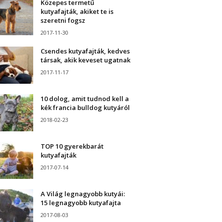
Közepes termetű
kutyafajták, akiket te is
szeretni fogsz
2017-11-30
Csendes kutyafajták, kedves
társak, akik keveset ugatnak
2017-11-17
10 dolog, amit tudnod kell a
kék francia bulldog kutyáról
2018-02-23
TOP 10 gyerekbarát
kutyafajták
2017-07-14
A Világ legnagyobb kutyái:
15 legnagyobb kutyafajta
2017-08-03