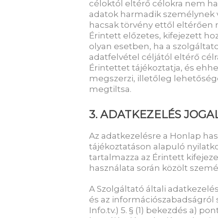
céloktól eltérő célokra nem has
adatok harmadik személynek v
hacsak törvény ettől eltérően 
Érintett előzetes, kifejezett 
olyan esetben, ha a szolgáltato
adatfelvétel céljától eltérő célr
Érintettet tájékoztatja, és ehhe
megszerzi, illetőleg lehetőség
megtiltsa.
3. ADATKEZELÉS JOGA
Az adatkezelésre a Honlap ha
tájékoztatáson alapuló nyilatko
tartalmazza az Érintett kifeje
használata során közölt személ
A Szolgáltató általi adatkezel
és az információszabadságról sz
Info.tv.) 5. § (1) bekezdés a) po