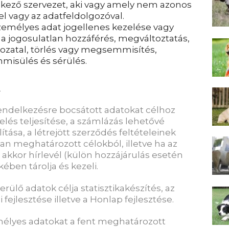
ező szervezet, aki vagy amely nem azonos
el vagy az adatfeldolgozóval.
zemélyes adat jogellenes kezelése vagy
 a jogosulatlan hozzáférés, megváltoztatás,
hozatal, törlés vagy megsemmisítés,
misülés és sérülés.
 rendelkezésre bocsátott adatokat célhoz
lés teljesítése, a számlázás lehetővé
ítása, a létrejött szerződés feltételeinek
ban meghatározott célokból, illetve ha az
e, akkor hírlevél (külön hozzájárulás esetén
ében tárolja és kezeli.
ülő adatok célja statisztikakészítés, az
fejlesztése illetve a Honlap fejlesztése.
mélyes adatokat a fent meghatározott