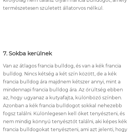
kifolyólag nem találsz olyan francia bulldogot, amely
természetesen született állatorvos nélkül.
7. Sokba kerülnek
Van az átlagos francia bulldog, és van a kék francia
bulldog. Nincs kétség a két szín között, de a kék
francia bulldog ára majdnem kétszer annyi, mint a
mindennapi francia bulldog ára. Az őrültség ebben
az, hogy ugyanaz a kutyafajta, különböző színben.
Azonban a kék francia bulldogot sokkal nehezebb
fogsz találni. Különlegesen kell őket tenyészteni, és
nem mindig könnyű tenyésztőt találni, aki képes kék
francia bulldogokat tenyészteni, ami azt jelenti, hogy