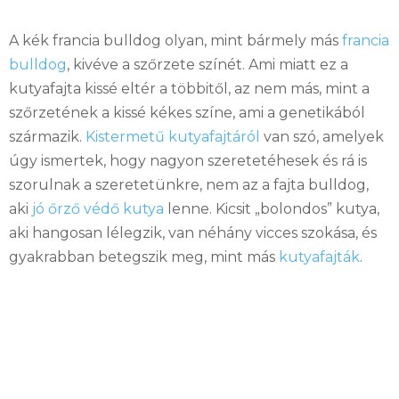
A kék francia bulldog olyan, mint bármely más
francia
bulldog
, kivéve a szőrzete színét. Ami miatt ez a
kutyafajta kissé eltér a többitől, az nem más, mint a
szőrzetének a kissé kékes színe, ami a genetikából
származik.
Kistermetű kutyafajtáról
van szó, amelyek
úgy ismertek, hogy nagyon szeretetéhesek és rá is
szorulnak a szeretetünkre, nem az a fajta bulldog,
aki
jó őrző védő kutya
lenne. Kicsit „bolondos” kutya,
aki hangosan lélegzik, van néhány vicces szokása, és
gyakrabban betegszik meg, mint más
kutyafajták
.