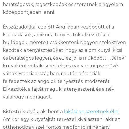
barátságosak, ragaszkodóak és szeretnek a figyelem
középpontjában lenni.
Évszázadokkal ezelőtt Angliában kezdődött el a
kialakulásuk, amikor a tenyésztők elkezdték a
bulldogok méreteit csökkenteni. Nagyon szelektíven
kezdték a tenyésztésüket, hogy az alom kutyái kicsi
és barátságos legyen, és ez ez jól is működött. „Játék”
kutyaként voltak ismertek, és nagyon népszerűvé
váltak Franciaországban, miután a franciák
felfedezték az angolok tenyésztési módszerét.
Elkezdték a fajtát maguk is tenyészteni, és a név
valahogy megragadt.
Kistestű kutyák, aki bent a
lakásban szeretnek élni
.
Amikor egy kutyafajtát tervezel kiválasztani, akit az
otthonodba viszel, fontos megfontolni néhány