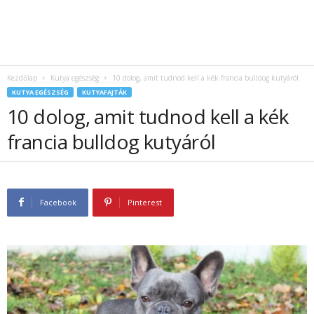
Kezdőlap
Kutya egészség
10 dolog, amit tudnod kell a kék francia bulldog kutyáról
KUTYA EGÉSZSÉG
KUTYAFAJTÁK
10 dolog, amit tudnod kell a kék
francia bulldog kutyáról
Facebook
Pinterest