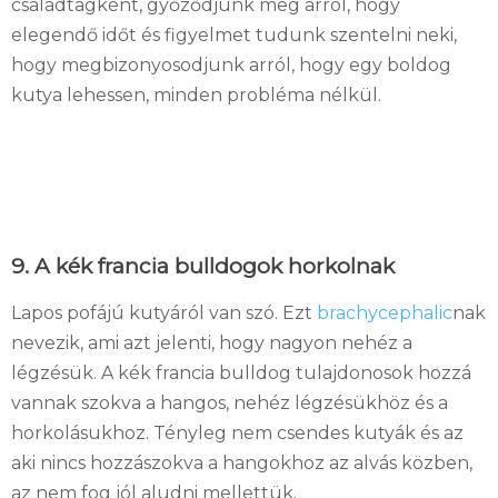
családtagként, győződjünk meg arról, hogy
elegendő időt és figyelmet tudunk szentelni neki,
hogy megbizonyosodjunk arról, hogy egy boldog
kutya lehessen, minden probléma nélkül.
9. A kék francia bulldogok horkolnak
Lapos pofájú kutyáról van szó. Ezt
brachycephalic
nak
nevezik, ami azt jelenti, hogy nagyon nehéz a
légzésük. A kék francia bulldog tulajdonosok hozzá
vannak szokva a hangos, nehéz légzésükhöz és a
horkolásukhoz. Tényleg nem csendes kutyák és az
aki nincs hozzászokva a hangokhoz az alvás közben,
az nem fog jól aludni mellettük.