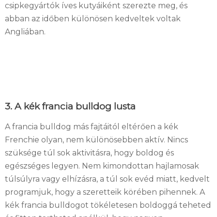
csipkegyártók íves kutyáiként szerezte meg, és
abban az időben különösen kedveltek voltak
Angliában.
3. A kék francia bulldog lusta
A francia bulldog más fajtáitól eltérően a kék
Frenchie olyan, nem különösebben aktív. Nincs
szüksége túl sok aktivitásra, hogy boldog és
egészséges legyen. Nem kimondottan hajlamosak
túlsúlyra vagy elhízásra, a túl sok evéd miatt, kedvelt
programjuk, hogy a szeretteik körében pihennek. A
kék francia bulldogot tökéletesen boldoggá teheted