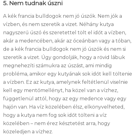
5. Nem tudnak úszni
A kék francia bulldogok nem jó úszók. Nem jók a
vízben, és nem szeretik a vizet. Néhány kutya
nagyszerű úszó és szeretettel tölt el időt a vízben,
akár a medencében, akár az óceánban vagy a tóban,
de a kék francia bulldogok nem jó úszók és nem si
szeretik a vizet. Úgy gondolják, hogy a rövid lábuk
megnehezíti számukra az úszást, ami mindig
probléma, amikor egy kutyának sok időt kell töltenie
a vízben. Ez az kutya, amelynek feltétlenül viselnie
kell egy mentőmellényt, ha közel van a vízhez,
függetlenül attól, hogy az egy medence vagy egy
hajón van. Ha víz közelében élsz, elkönyvelheted,
hogy a kutya nem fog sok időt tölteni a víz
közelében – nem érez késztetést arra, hogy
közeledjen a vízhez.