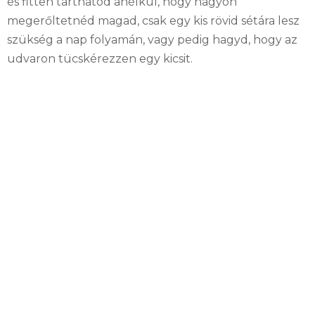
és fitten tarthatod anélkül, hogy nagyon
megerőltetnéd magad, csak egy kis rövid sétára lesz
szükség a nap folyamán, vagy pedig hagyd, hogy az
udvaron tücskérezzen egy kicsit.