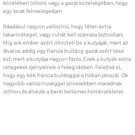
közelében tölteni, vagy a gazdi közelségében, hogy
egy kicsit felmelegedjen.
Ráadásul nagyon valószínű, hogy télen extra
takaróréteget, vagy ruhát kell számára biztosítani.
Míg sok ember azért öltözteti be a kutyáját, mert az
divatos, addig egy francia bulldog gazdi azért teszi
ezt, mert a kutyája nagyon fázós. Ezek a kutyák extra
rétegeket igényelnek a hideg időben. Felejtsd el,
hogy egy kék francia buldoggal a hóban játsszál. Ők
nagyobb valószínűséggel szívesebben maradnak
otthon, és élvezik a benti kellemes hőmérsékletet.