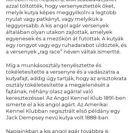
azzal töltötték, hogy versenyeztették őket,
melyik kutya képes meggyilkolni a legtöbb
nyulat vagy patkányt, vagy melyikük a
leggyorsabb. A kis angol agár versenyek
általában olyan utakon zajlottak, amelyek
egyenesek és a mezőkön át futottak. A kutyák
egy rongyot vagy egy ruhadarabot üldöztek, és
a versenyek „rag race” néven váltak ismertté.
Míg a munkásosztály tenyésztette és
tökéletesítette a versenyre és a vadászatra a
kutyafajt, addig úgy tartják, hogy az arisztokrata
osztály tökéletesítette a megjelenését a
fajtának, néhány olasz agárral való
keresztezéssel. Az Angol Kennel Klub 1891-ben
ismerte el a kis angol agárt. Az Amerikai
Kennel Klubban regisztrált első példány egy
Jack Dempsey nevű kutya volt 1888-ban.
Napjainkban a kis angol agár továbbra is