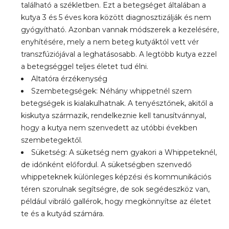
található a székletben. Ezt a betegséget általában a
kutya 3 és 5 éves kora között diagnosztizálják és nem
gyógyítható. Azonban vannak módszerek a kezelésére,
enyhítésére, mely a nem beteg kutyáktól vett vér
transzfúziójával a leghatásosabb. A legtöbb kutya ezzel
a betegséggel teljes életet tud élni.
Altatóra érzékenység
Szembetegségek: Néhány whippetnél szem
betegségek is kialakulhatnak. A tenyésztőnek, akitől a
kiskutya származik, rendelkeznie kell tanusítvánnyal,
hogy a kutya nem szenvedett az utóbbi években
szembetegektől.
Süketség: A süketség nem gyakori a Whippeteknél,
de időnként előfordul. A süketségben szenvedő
whippeteknek különleges képzési és kommunikációs
téren szorulnak segítségre, de sok segédeszköz van,
például vibráló gallérok, hogy megkönnyítse az életet
te és a kutyád számára.