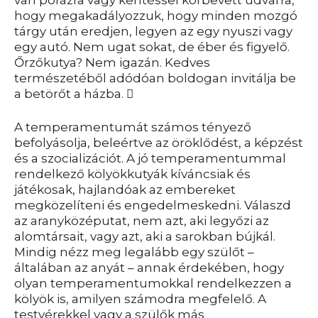
van pórázra vagy kerítéssel körbevett udvarra,
hogy megakadályozzuk, hogy minden mozgó
tárgy után eredjen, legyen az egy nyuszi vagy
egy autó. Nem ugat sokat, de éber és figyelő.
Őrzőkutya? Nem igazán. Kedves
természetéből adódóan boldogan invitálja be
a betörőt a házba.

A temperamentumát számos tényező
befolyásolja, beleértve az öröklődést, a képzést
és a szocializációt. A jó temperamentummal
rendelkező kölyökkutyák kíváncsiak és
játékosak, hajlandóak az embereket
megközelíteni és engedelmeskedni. Válaszd
az aranyközéputat, nem azt, aki legyőzi az
alomtársait, vagy azt, aki a sarokban bújkál.
Mindig nézz meg legalább egy szülőt –
általában az anyát – annak érdekében, hogy
olyan temperamentumokkal rendelkezzen a
kölyök is, amilyen számodra megfelelő. A
testvérekkel vagy a szülők más