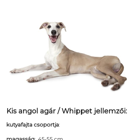
Kis angol agár / Whippet jellemzői:
kutyafajta csoportja
:
magasság
: 45-55 cm