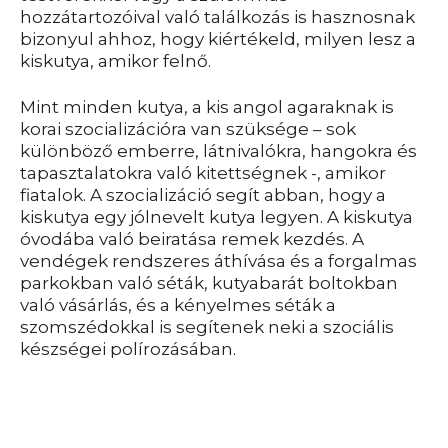
hozzátartozóival való találkozás is hasznosnak
bizonyul ahhoz, hogy kiértékeld, milyen lesz a
kiskutya, amikor felnő.
Mint minden kutya, a kis angol agaraknak is
korai szocializációra van szüksége – sok
különböző emberre, látnivalókra, hangokra és
tapasztalatokra való kitettségnek -, amikor
fiatalok. A szocializáció segít abban, hogy a
kiskutya egy jólnevelt kutya legyen. A kiskutya
óvodába való beiratása remek kezdés. A
vendégek rendszeres áthívása és a forgalmas
parkokban való séták, kutyabarát boltokban
való vásárlás, és a kényelmes séták a
szomszédokkal is segítenek neki a szociális
készségei polírozásában.