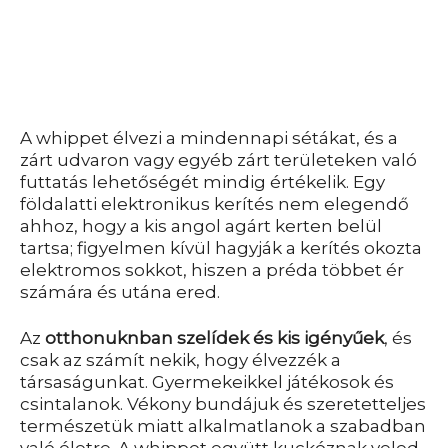
A whippet élvezi a mindennapi sétákat, és a
zárt udvaron vagy egyéb zárt területeken való
futtatás lehetőségét mindig értékelik. Egy
földalatti elektronikus kerítés nem elegendő
ahhoz, hogy a kis angol agárt kerten belül
tartsa; figyelmen kívül hagyják a kerítés okozta
elektromos sokkot, hiszen a préda többet ér
számára és utána ered.
Az
otthonuknban szelídek és kis igényűek
, és
csak az számít nekik, hogy élvezzék a
társaságunkat. Gyermekeikkel játékosok és
csintalanok. Vékony bundájuk és szeretetteljes
természetük miatt alkalmatlanok a szabadban
való életre. A whippet együtt kuckóznak veled