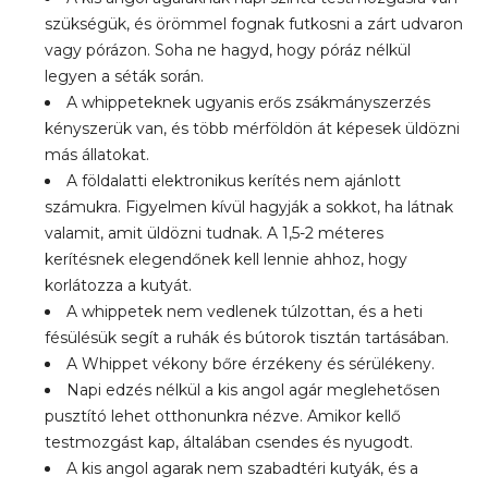
szükségük, és örömmel fognak futkosni a zárt udvaron
vagy pórázon. Soha ne hagyd, hogy póráz nélkül
legyen a séták során.
A whippeteknek ugyanis erős zsákmányszerzés
kényszerük van, és több mérföldön át képesek üldözni
más állatokat.
A földalatti elektronikus kerítés nem ajánlott
számukra. Figyelmen kívül hagyják a sokkot, ha látnak
valamit, amit üldözni tudnak. A 1,5-2 méteres
kerítésnek elegendőnek kell lennie ahhoz, hogy
korlátozza a kutyát.
A whippetek nem vedlenek túlzottan, és a heti
fésülésük segít a ruhák és bútorok tisztán tartásában.
A Whippet vékony bőre érzékeny és sérülékeny.
Napi edzés nélkül a kis angol agár meglehetősen
pusztító lehet otthonunkra nézve. Amikor kellő
testmozgást kap, általában csendes és nyugodt.
A kis angol agarak nem szabadtéri kutyák, és a