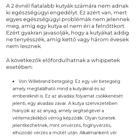
A 2 évnél fiatalabb kutyák számára nem adnak
ki egészségügyi engedélyt. Ez azért van, mert
egyes egészségügyi problémák nem jelennek
meg, amíg egy kutya el nem éri a felnőttkort.
Ezért gyakran javasolják, hogy a kutyákat addig
ne tenyésszék, amíg kettő vagy három évesek
nem lesznek.
A következők előfordulhatnak a whippetek
esetében:
Von Willebrand betegség: Ez egy vér betegség
amely megtalálható mind a kutyáknál és az
embereknél is. Ez az alvadási folyamat csökkenését
jelenti, egy alvadási zavar. A kutya szervezetében
hiányzik az az anyag, amely segítségével a
vérlemezkékből vérrög képződik. Olyan tünetek
jelentkezhetnek, mint orrvérzés, fogínyvérzés,
elhúzódó vérzés a műtét után. Alkalmanként vér