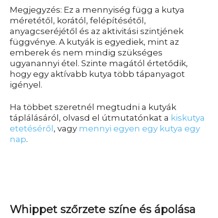
Megjegyzés: Ez a mennyiség függ a kutya
méretétől, korától, felépítésétől,
anyagcseréjétől és az aktivitási szintjének
függvénye. A kutyák is egyediek, mint az
emberek és nem mindig szükséges
ugyanannyi étel. Szinte magától értetődik,
hogy egy aktívabb kutya több tápanyagot
igényel.
Ha többet szeretnél megtudni a kutyák
táplálásáról, olvasd el útmutatónkat a
kiskutya
etetéséről
, vagy
mennyi egyen egy kutya egy
nap
.
Whippet szőrzete színe és ápolása