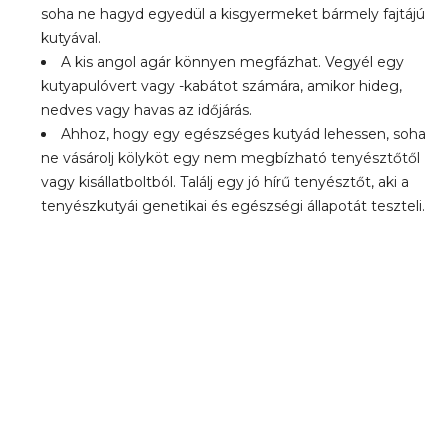
soha ne hagyd egyedül a kisgyermeket bármely fajtájú
kutyával.
A kis angol agár könnyen megfázhat. Vegyél egy
kutyapulóvert vagy -kabátot számára, amikor hideg,
nedves vagy havas az időjárás.
Ahhoz, hogy egy egészséges kutyád lehessen, soha
ne vásárolj kölyköt egy nem megbízható tenyésztőtől
vagy kisállatboltból. Találj egy jó hírű tenyésztőt, aki a
tenyészkutyái genetikai és egészségi állapotát teszteli.