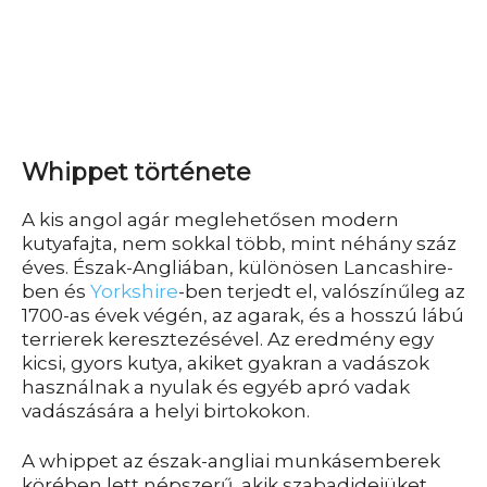
Whippet története
A kis angol agár meglehetősen modern
kutyafajta, nem sokkal több, mint néhány száz
éves. Észak-Angliában, különösen Lancashire-
ben és
Yorkshire
-ben terjedt el, valószínűleg az
1700-as évek végén, az agarak, és a hosszú lábú
terrierek keresztezésével. Az eredmény egy
kicsi, gyors kutya, akiket gyakran a vadászok
használnak a nyulak és egyéb apró vadak
vadászására a helyi birtokokon.
A whippet az észak-angliai munkásemberek
körében lett népszerű, akik szabadidejüket