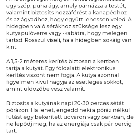
egy szép, puha ágy, amely párnázza a testét,
valamint biztosíts hozzáférést a kanapédhoz
és az ágyadhoz, hogy együtt lehessen veled. A
hidegben való sétákhoz szüksége lesz egy
kutyapulóverre vagy -kabátra, hogy melegen
tartsd. Rosszul viseli, ha a hidegben sokáig van
kint.
A 1,5-2 méteres kerítés biztosan a kertben
tartja a kutyát. Egy földalatti elektronikus
kerítés viszont nem fogja. A kutya azonnal
figyelmen kívül hagyja az esetleges sokkot,
amint üldözőbe vesz valamit.
Biztosíts a kutyának napi 20-30 perces sétát
pórázon. Ha lehet, engedd neki a póráz nélkül
futást egy bekerített udvaron vagy parkban, de
ne lepődj meg, ha az energiája csak pár percig
tart.