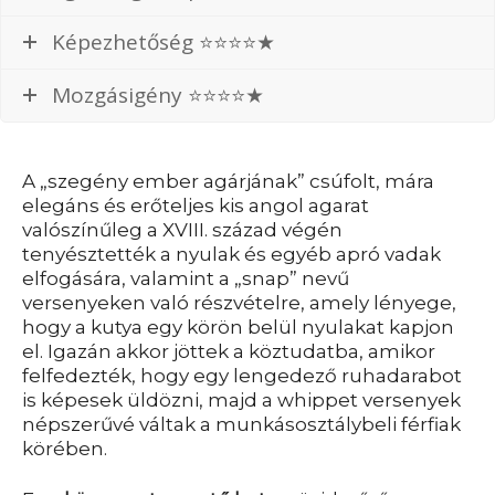
Képezhetőség ⭐⭐⭐⭐★
Mozgásigény ⭐⭐⭐⭐★
A „szegény ember agárjának” csúfolt, mára
elegáns és erőteljes kis angol agarat
valószínűleg a XVIII. század végén
tenyésztették a nyulak és egyéb apró vadak
elfogására, valamint a „snap” nevű
versenyeken való részvételre, amely lényege,
hogy a kutya egy körön belül nyulakat kapjon
el. Igazán akkor jöttek a köztudatba, amikor
felfedezték, hogy egy lengedező ruhadarabot
is képesek üldözni, majd a whippet versenyek
népszerűvé váltak a munkásosztálybeli férfiak
körében.