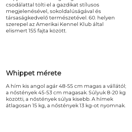
csodálattal tölti el a gazdikat stílusos
megjelenésével, sokoldalúságával és
társaságkedvelő természetével. 60. helyen
szerepel az Amerikai Kennel Klub által
elismert 155 fajta között.
Whippet mérete
A hím kis angol agár 48-55 cm magas a vállától;
a nőstények 45-53 cm magasak. Súlyuk 8-20 kg
közötti, a nőstények súlya kisebb. A hímek
átlagosan 15 kg, a nőstények 13 kg-ot nyomnak.