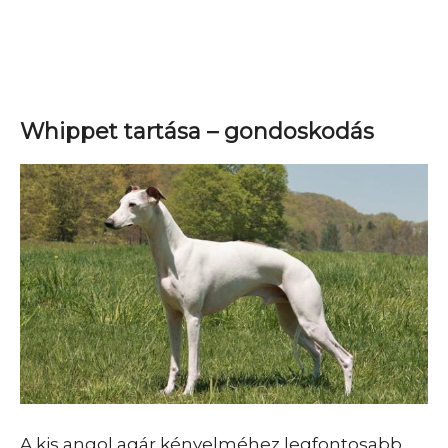
Whippet tartása – gondoskodás
A kis angol agár kényelméhez legfontosabb