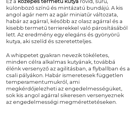
Ez a
közepes termetű kutya
rövid, sűrű,
különböző színű és mintázatú bundájú. A kis
angol agár nem az agár miniatűr változata,
habár az agárral, később az olasz agárral és a
kisebb termetű terrierekkel való párosításából
lett. Az eredmény egy elegáns és gyönyörű
kutya, aki szelíd és szeretetteljes.
A whippetet gyakran nevezik tökéletes,
minden célra alkalmas kutyának, továbbá
élénk versenyző az agilitásban, a flyballban és a
csali pályákon. Habár ismeretesek független
temperamentumukról, ami
megkérdőjelezheti az engedelmességüket,
sok kis angol agárral sikeresen versenyeznek
az engedelmességi megmérettetéseken.