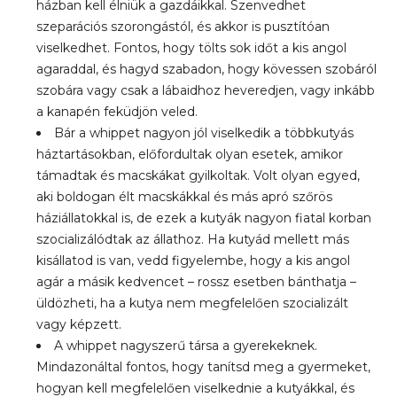
házban kell élniük a gazdáikkal. Szenvedhet
szeparációs szorongástól, és akkor is pusztítóan
viselkedhet. Fontos, hogy tölts sok időt a kis angol
agaraddal, és hagyd szabadon, hogy kövessen szobáról
szobára vagy csak a lábaidhoz heveredjen, vagy inkább
a kanapén feküdjön veled.
Bár a whippet nagyon jól viselkedik a többkutyás
háztartásokban, előfordultak olyan esetek, amikor
támadtak és macskákat gyilkoltak. Volt olyan egyed,
aki boldogan élt macskákkal és más apró szőrös
háziállatokkal is, de ezek a kutyák nagyon fiatal korban
szocializálódtak az állathoz. Ha kutyád mellett más
kisállatod is van, vedd figyelembe, hogy a kis angol
agár a másik kedvencet – rossz esetben bánthatja –
üldözheti, ha a kutya nem megfelelően szocializált
vagy képzett.
A whippet nagyszerű társa a gyerekeknek.
Mindazonáltal fontos, hogy tanítsd meg a gyermeket,
hogyan kell megfelelően viselkednie a kutyákkal, és