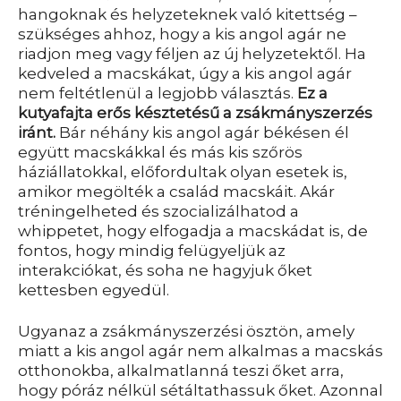
hangoknak és helyzeteknek való kitettség –
szükséges ahhoz, hogy a kis angol agár ne
riadjon meg vagy féljen az új helyzetektől. Ha
kedveled a macskákat, úgy a kis angol agár
nem feltétlenül a legjobb választás.
Ez a
kutyafajta erős késztetésű a zsákmányszerzés
iránt.
Bár néhány kis angol agár békésen él
együtt macskákkal és más kis szőrös
háziállatokkal, előfordultak olyan esetek is,
amikor megölték a család macskáit. Akár
tréningelheted és szocializálhatod a
whippetet, hogy elfogadja a macskádat is, de
fontos, hogy mindig felügyeljük az
interakciókat, és soha ne hagyjuk őket
kettesben egyedül.
Ugyanaz a zsákmányszerzési ösztön, amely
miatt a kis angol agár nem alkalmas a macskás
otthonokba, alkalmatlanná teszi őket arra,
hogy póráz nélkül sétáltathassuk őket. Azonnal