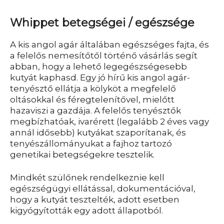
Whippet betegségei / egészsége
A kis angol agár általában egészséges fajta, és
a felelős nemesítőtől történő vásárlás segít
abban, hogy a lehető legegészségesebb
kutyát kaphasd. Egy jó hírű kis angol agár-
tenyésztő ellátja a kölyköt a megfelelő
oltásokkal és féregtelenítővel, mielőtt
hazaviszi a gazdája. A felelős tenyésztők
megbízhatóak, ivarérett (legalább 2 éves vagy
annál idősebb) kutyákat szaporítanak, és
tenyészállományukat a fajhoz tartozó
genetikai betegségekre tesztelik.
Mindkét szülőnek rendelkeznie kell
egészségügyi ellátással, dokumentációval,
hogy a kutyát tesztelték, adott esetben
kigyógyították egy adott állapotból.