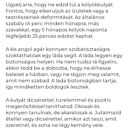
Ügyelj arra, hogy ne edzd túl a kölyökkutyát.
Fontos, hogy elkerüljük az ízületek vagy a
testrészeinek deformitását. Az általános
szabály öt perc minden hónapra; más
szavakkal, egy 5 hónapos kölyök naponta
legfeljebb 25 perces edzést kaphat.
A kis angol agár könnyen szobatisztaságra
szoktathatóak egy láda segít. A láda legyen egy
biztonságos helyen. Ha nem tudsz rá figyelni,
akkor tedd be a dobozba, hogy ne érhesse
baleset a házban, vagy ne rágjon meg valamit,
amit nem szabad. A láda biztonságban tartja,
így mindketten boldogok lesztek.
A kutyát dicsérettel, türelemmel és pozitív
megerősítéssel taníthatod. Okosak és
könnyen tanulnak, de akaratosak is. Jutalmazd
étellel vagy dicsérettel, amikor azt teszi, amit
szeretnél, és soha ne légy kemény vele.