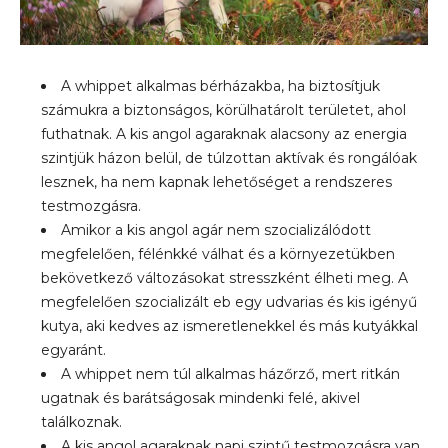
A whippet alkalmas bérházakba, ha biztosítjuk
számukra a biztonságos, körülhatárolt területet, ahol
futhatnak. A kis angol agaraknak alacsony az energia
szintjük házon belül, de túlzottan aktívak és rongálóak
lesznek, ha nem kapnak lehetőséget a rendszeres
testmozgásra.
Amikor a kis angol agár nem szocializálódott
megfelelően, félénkké válhat és a környezetükben
bekövetkező változásokat stresszként élheti meg. A
megfelelően szocializált eb egy udvarias és kis igényű
kutya, aki kedves az ismeretlenekkel és más kutyákkal
egyaránt.
A whippet nem túl alkalmas házőrző, mert ritkán
ugatnak és barátságosak mindenki felé, akivel
találkoznak.
A kis angol agaraknak napi szintű testmozgásra van