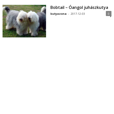
Bobtail – Óangol juhászkutya
kutyazona
-
2017-12-03
0