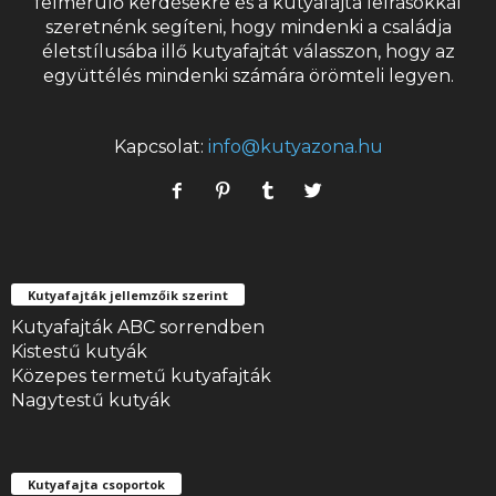
felmerülő kérdésekre és a
kutyafajta
leírásokkal
szeretnénk segíteni, hogy mindenki a családja
életstílusába illő kutyafajtát válasszon, hogy az
együttélés mindenki számára örömteli legyen.
Kapcsolat:
info@kutyazona.hu
Kutyafajták jellemzőik szerint
Kutyafajták ABC sorrendben
Kistestű kutyák
Közepes termetű kutyafajták
Nagytestű kutyák
Kutyafajta csoportok