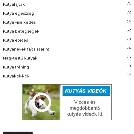
75
Kutyafajták
72
Kutya egészség
34
Kutya viselkedés
32
Kutya betegségek
29
Kutya etetés
24
Kutyanevek fajta szerint
23
Nagytestű kutyák
19
Kutya tréning
16
Kutyakölykök