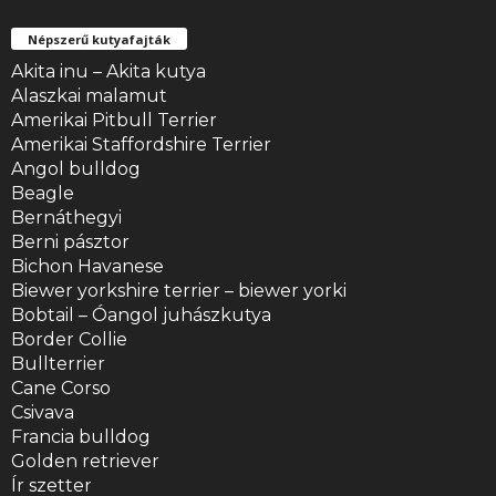
Népszerű kutyafajták
Akita inu – Akita kutya
Alaszkai malamut
Amerikai Pitbull Terrier
Amerikai Staffordshire Terrier
Angol bulldog
Beagle
Bernáthegyi
Berni pásztor
Bichon Havanese
Biewer yorkshire terrier – biewer yorki
Bobtail – Óangol juhászkutya
Border Collie
Bullterrier
Cane Corso
Csivava
Francia bulldog
Golden retriever
Ír szetter