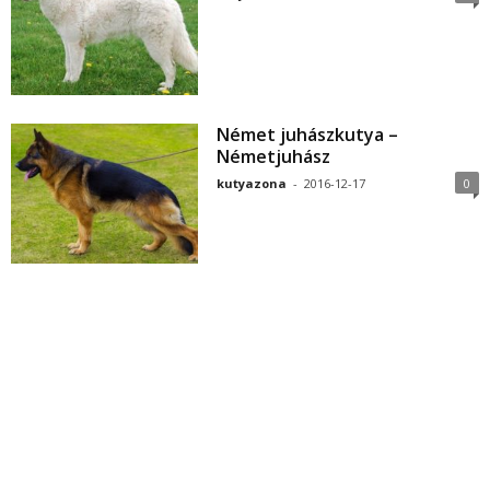
Német juhászkutya –
Németjuhász
kutyazona
-
2016-12-17
0