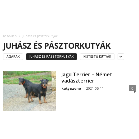
Kezdőlap
Juhász és pásztorkutyák
JUHÁSZ ÉS PÁSZTORKUTYÁK
AGARAK
JUHÁSZ ÉS PÁSZTORKUTYÁK
KISTESTŰ KUTYÁK
Jagd Terrier – Német
vadászterrier
kutyazona
-
2021-05-11
0