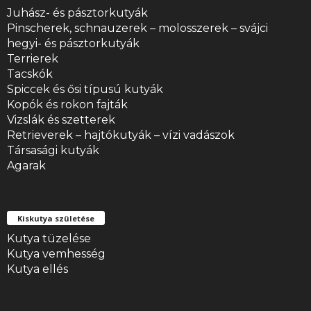
Juhász- és pásztorkutyák
Pinscherek, schnauzerek – molosszerek – svájci
hegyi- és pásztorkutyák
Terrierek
Tacskók
Spiccek és ősi típusú kutyák
Kopók és rokon fajták
Vizslák és szetterek
Retrieverek – hajtókutyák – vízi vadászok
Társasági kutyák
Agarak
Kiskutya születése
Kutya tüzelése
Kutya vemhesség
Kutya ellés