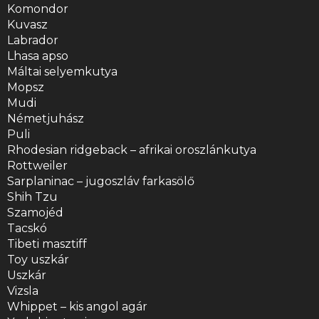
Komondor
Kuvasz
Labrador
Lhasa apso
Máltai selyemkutya
Mopsz
Mudi
Németjuhász
Puli
Rhodesian ridgeback – afrikai oroszlánkutya
Rottweiler
Sarplaninac – jugoszláv farkasölő
Shih Tzu
Szamojéd
Tacskó
Tibeti masztiff
Toy uszkár
Uszkár
Vizsla
Whippet – kis angol agár