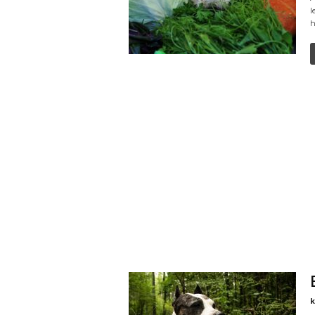
l
h
k