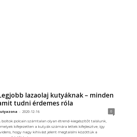
Legjobb lazaolaj kutyáknak – minden
amit tudni érdemes róla
0
utyazona
-
2020-12-16
 boltok polcain számtalan olyan étrend-kiegészítőt találunk,
melyek kifejezetten a kutyák számára lettek kifejlesztve, így
videns, hogy nagy kihívást jelent megtalálni közöttük a