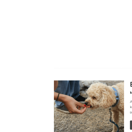
k
A
k
s