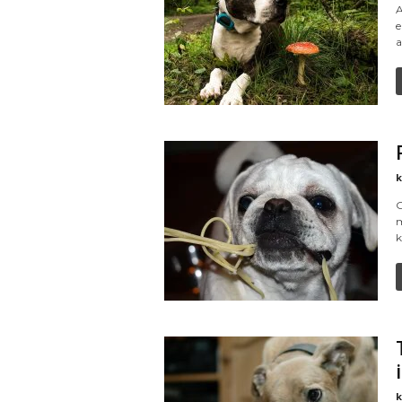
A
e
a
k
G
m
k
k