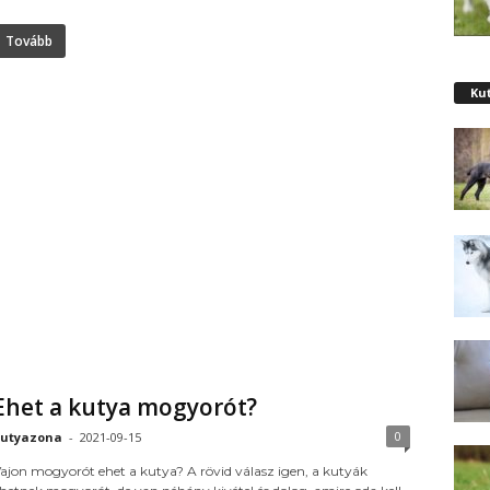
Tovább
Ku
Ehet a kutya mogyorót?
0
utyazona
-
2021-09-15
ajon mogyorót ehet a kutya? A rövid válasz igen, a kutyák