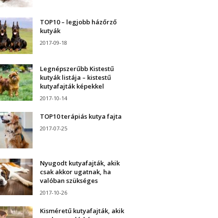
TOP10 – legjobb házőrző
kutyák
2017-09-18
Legnépszerűbb Kistestű
kutyák listája – kistestű
kutyafajták képekkel
2017-10-14
TOP10 terápiás kutya fajta
2017-07-25
Nyugodt kutyafajták, akik
csak akkor ugatnak, ha
valóban szükséges
2017-10-26
Kisméretű kutyafajták, akik