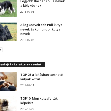
Legjobb Border collie nevek
a kölyködnek
2018-07-05
A legkedveltebb Puli kutya
nevek és komondor kutya
nevek
2018-07-04
yafajták karakterek szerint
TOP 25 a lakásban tartható
kutyák közül
2017-07-11
TOP10: Mini kutyafajták
képekkel
2017-10-22