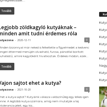
egmegfelelőbbet....
Tovább
Ku
Kutya
Legjobb zöldkagyló kutyáknak –
Kuty
minden amit tudni érdemes róla
Kuty
0
utyazona
-
2020-12-11
Kuty
inden bizonnyal már neked is felkeltette a figyelmedet a kedvenc
Kuty
engeri éttermed menüjén olvasható, furcsa, páncéllal borított
uhatestű, amire kagylóként hivatkoztak. Érdekes módon, ezek...
Kutya
Nagy
Tovább
Kutya
Kuty
Vajon sajtot ehet a kutya?
0
utyazona
-
2021-10-20
het a kutya sajtot? Kutyáink válasza valószínűleg egy lelkes igen
enne. A legtöbb kutya számára, amíg nem mutatják a tej
ntolerancia jeleit, egy kis...