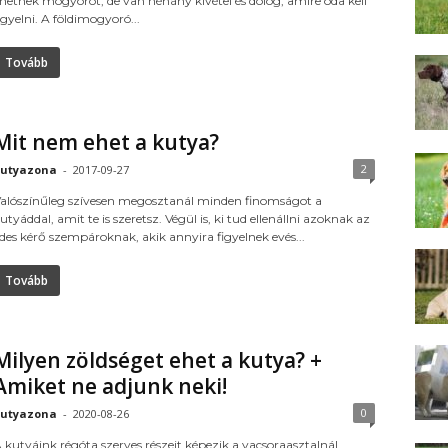
hetnek mogyorót, de van néhány kivétel és dolog, amire oda kell
igyelni. A földimogyoró...
Tovább
Mit nem ehet a kutya?
2
utyazona
-
2017-09-27
alószínűleg szívesen megosztanál minden finomságot a
utyáddal, amit te is szeretsz. Végül is, ki tud ellenállni azoknak az
des kérő szempároknak, akik annyira figyelnek evés...
Tovább
Milyen zöldséget ehet a kutya? +
Amiket ne adjunk neki!
0
utyazona
-
2020-08-26
 kutyáink régóta szerves részeit képezik a vacsoraasztalnál