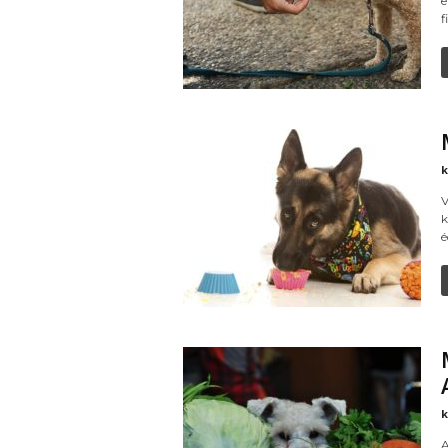
e
f
k
V
k
é
k
A