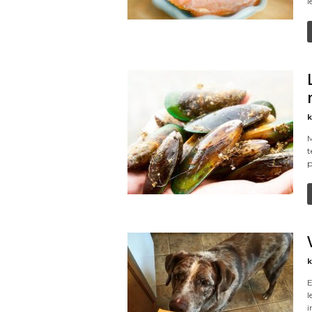
l
k
M
t
p
k
E
l
i