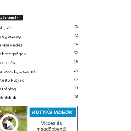
tyás témák
75
fajták
72
a egészség
34
a viselkedés
32
a betegségek
29
a etetés
24
nevek fajta szerint
23
testű kutyák
19
 tréning
16
akölykök