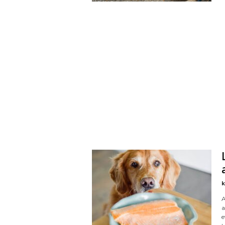
k
A
a
e