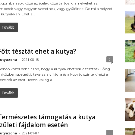
 gomba azok közé az ételek közé tartozik, amelyeket az
mberek vagy nagyon szeretnek, vagy gyűlölnek. De mi a helyzet
 kutyákkal? Ehet a...
Tovább
Főtt tésztát ehet a kutya?
0
utyazona
-
2021-08-18
ondolkozol néha azon, hogy a kutyák ehetnek-e tésztát? Főleg
iközben spagettit tekersz a villádra és a kutyád szinte kinézi a
ezeidől az ételt. Technikailag a...
Tovább
Természetes támogatás a kutya
izületi fájdalom esetén
0
utyazona
-
2021-01-07