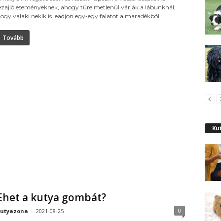
ezajló eseményeknek, ahogy türelmetlenül várják a lábunknál,
ogy valaki nekik is leadjon egy-egy falatot a maradékból....
Tovább
Kut
Ehet a kutya gombát?
0
utyazona
-
2021-08-25