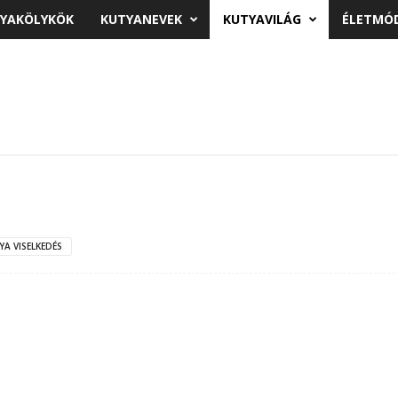
YAKÖLYKÖK
KUTYANEVEK
KUTYAVILÁG
ÉLETMÓ
YA VISELKEDÉS