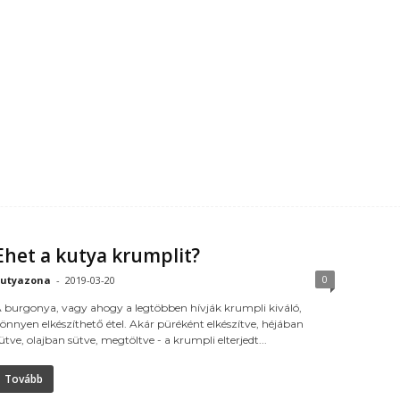
Ehet a kutya krumplit?
0
utyazona
-
2019-03-20
 burgonya, vagy ahogy a legtöbben hívják krumpli kiváló,
önnyen elkészíthető étel. Akár püréként elkészítve, héjában
ütve, olajban sütve, megtöltve - a krumpli elterjedt...
Tovább