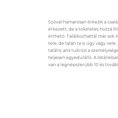
Szóval hamarosan érkezik a csal
érkezett, de a tökéletes hozzá i
érthető. Találkozhattál már sok 
tele, de talán te is úgy vagy vel
találni, ami tükrözi a személyisé
teljesen egyedülálló. A listánkba
van a legnépszerűbb 10 és tovább