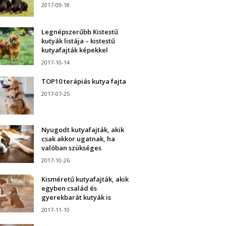
2017-09-18
Legnépszerűbb Kistestű
kutyák listája – kistestű
kutyafajták képekkel
2017-10-14
TOP10 terápiás kutya fajta
2017-07-25
Nyugodt kutyafajták, akik
csak akkor ugatnak, ha
valóban szükséges
2017-10-26
Kisméretű kutyafajták, akik
egyben család és
gyerekbarát kutyák is
2017-11-10