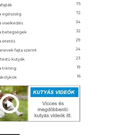
75
fajták
72
a egészség
34
a viselkedés
32
a betegségek
29
a etetés
24
nevek fajta szerint
23
testű kutyák
19
 tréning
16
akölykök