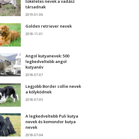
tökéletes nevek a vadász
társadnak
2019-01-06
Golden retriever nevek
2018-11-01
Angol kutyanevek: 500
legkedveltebb angol
kutyanév
2018-07-07
Legjobb Border collie nevek
a kölyködnek
2018-07-05
A legkedveltebb Puli kutya
nevek és komondor kutya
nevek
2018-07-04