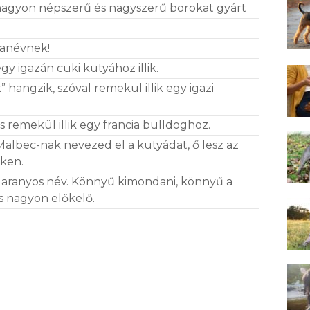
nagyon népszerű és nagyszerű borokat gyárt
anévnek!
gy igazán cuki kutyához illik.
hangzik, szóval remekül illik egy igazi
s remekül illik egy francia bulldoghoz.
Malbec-nak nevezed el a kutyádat, ő lesz az
ken.
aranyos név. Könnyű kimondani, könnyű a
és nagyon előkelő.