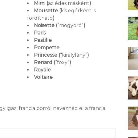
Mimi (
az édes másként
)
Mousette (
kis egérként is
fordítható
)
Noisette (“
mogyoró”
)
Paris
Pastille
Pompette
Princesse (“
királylány”
)
Renard (“
foxy
”)
Royale
Voltaire
 igazi francia borról neveznéd el a francia