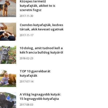
Közepes termetű
kutyafajták, akiket te is
szeretni fogsz
2017-11-30
Csendes kutyafajták, kedves
társak, akik keveset ugatnak
2017-11-17
10 dolog, amit tudnod kell a
kék francia bulldog kutyáról
2018-02-23
TOP 10 gyerekbarát
kutyafajták
2017-07-14
A Világ legnagyobb kutyái:
15 legnagyobb kutyafajta
2017-08-03