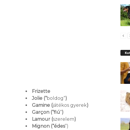
Kut
Frizette
Jolie (“
boldog”
)
Gamine (
játékos gyerek
)
Garçon (“fiú
”
)
Lamour (
szerelem
)
Mignon (“édes
”)