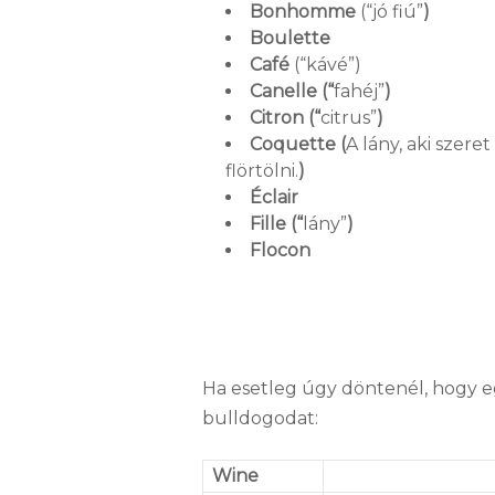
Bonhomme
(“jó fiú”
)
Boulette
Café
(“kávé”)
Canelle (“
fahéj”
)
Citron (“
citrus”
)
Coquette (
A lány, aki szeret
flörtölni.
)
Éclair
Fille (“
lány”
)
Flocon
Ha esetleg úgy döntenél, hogy egy
bulldogodat:
Wine