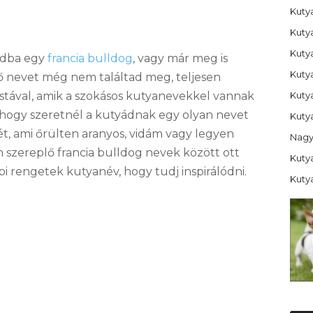
Kutya
Kuty
Kuty
ádba egy
francia bulldog
, vagy már meg is
Kuty
llő nevet még nem találtad meg, teljesen
Kuty
listával, amik a szokásos kutyanevekkel vannak
e, hogy szeretnél a kutyádnak egy olyan nevet
Kutya
gét, ami őrülten aranyos, vidám vagy legyen
Nagy
n szereplő francia bulldog nevek között ott
Kutya
i rengetek kutyanév, hogy tudj inspirálódni.
Kuty