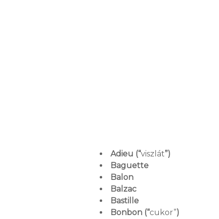
Adieu (“
viszlát
”)
Baguette
Balon
Balzac
Bastille
Bonbon (“
cukor”
)