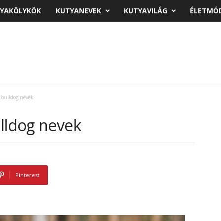
YAKÖLYKÖK
KUTYANEVEK
KUTYAVILÁG
ÉLETMÓ
a bulldog nevek
ulldog nevek
Pinterest