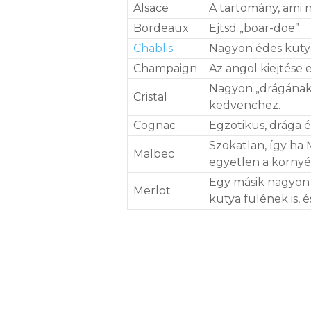
Alsace
A tartomány, ami 
Bordeaux
Ejtsd „boar-doe”
Chablis
Nagyon édes kuty
Champaign
Az angol kiejtése e
Nagyon „drágának” 
Cristal
kedvenchez.
Cognac
Egzotikus, drága é
Szokatlan, így ha 
Malbec
egyetlen a környé
Egy másik nagyon 
Merlot
kutya fülének is, 