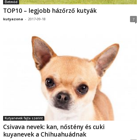
Életmód
TOP10 – legjobb házőrző kutyák
kutyazona
-
2017-09-18
7
Kutyanevek fajta szerint
Csivava nevek: kan, nőstény és cuki
kuyanevek a Chihuahuádnak