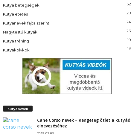
32
Kutya betegségek
29
Kutya etetés
24
Kutyanevek fajta szerint
23
Nagytestű kutyák
19
Kutya tréning
16
Kutyakölykök
Kutyanevek
Cane Corso nevek – Rengeteg ötlet a kutyád
elnevezéséhez
2019-07-03