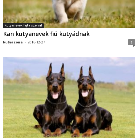
Kutyanevek fajta szerint
Kan kutyanevek fiú kutyádnak
kutyazona
-
2016-12-27
1