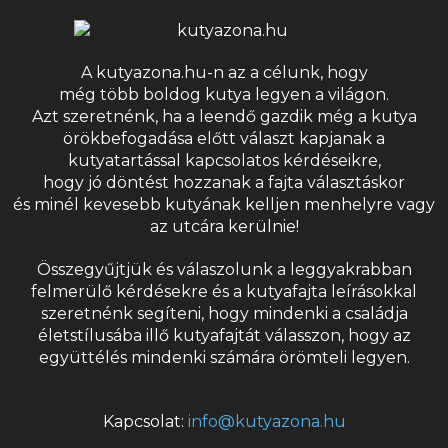
A kutyazona.hu-n az a célunk, hogy
még több boldog kutya legyen a világon.
Azt szeretnénk, ha a leendő gazdik még a kutya
örökbefogadása előtt választ kapjanak a
kutyatartással kapcsolatos kérdéseikre,
hogy jó döntést hozzanak a fajta választáskor
és minél kevesebb kutyának kelljen menhelyre vagy
az utcára kerülnie!
Összegyűjtjük és válaszolunk a leggyakrabban
felmerülő kérdésekre és a
kutyafajta
leírásokkal
szeretnénk segíteni, hogy mindenki a családja
életstílusába illő kutyafajtát válasszon, hogy az
együttélés mindenki számára örömteli legyen.
Kapcsolat:
info@kutyazona.hu