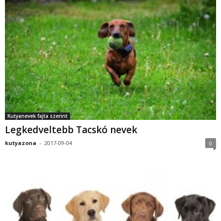
Kutyanevek fajta szerint
Legkedveltebb Tacskó nevek
kutyazona
-
2017-09-04
0