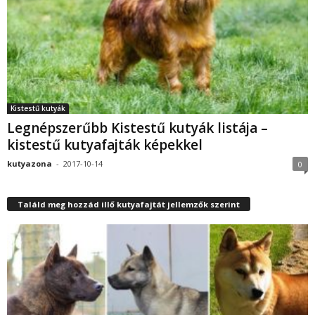
Kistestű kutyák
Legnépszerűbb Kistestű kutyák listája –
kistestű kutyafajták képekkel
kutyazona
-
2017-10-14
0
Találd meg hozzád illő kutyafajtát jellemzők szerint