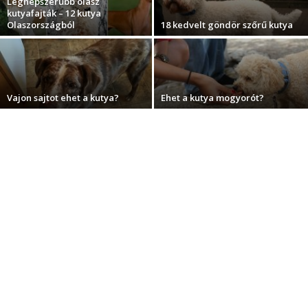
Legnépszerűbb olasz
kutyafajták – 12 kutya
Olaszországból
18 kedvelt göndör szőrű kutya
Vajon sajtot ehet a kutya?
Ehet a kutya mogyorót?