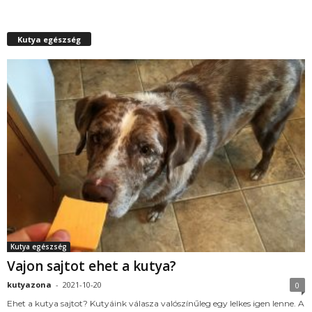
Kutya egészség
Kutya egészség
Vajon sajtot ehet a kutya?
kutyazona
-
2021-10-20
0
Ehet a kutya sajtot? Kutyáink válasza valószínűleg egy lelkes igen lenne. A