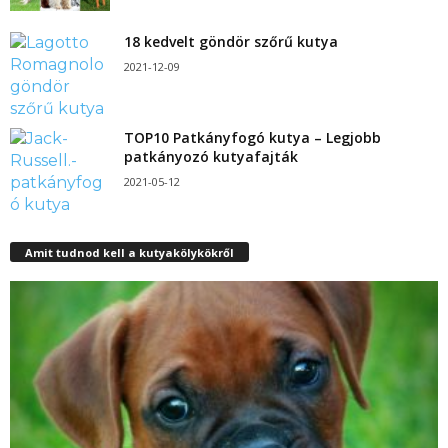
18 kedvelt göndör szőrű kutya
2021-12-09
TOP10 Patkányfogó kutya – Legjobb
patkányozó kutyafajták
2021-05-12
Amit tudnod kell a kutyakölykökről