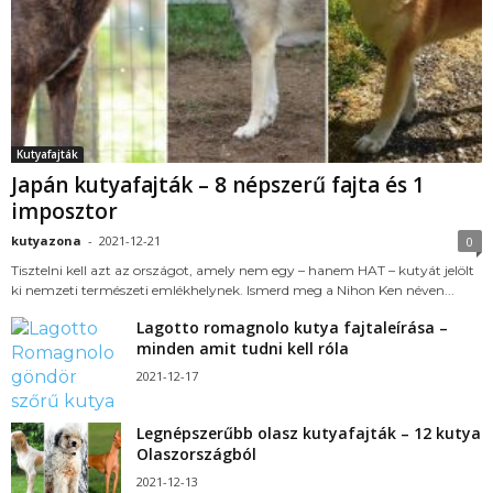
Kutyafajták
Japán kutyafajták – 8 népszerű fajta és 1
imposztor
kutyazona
-
2021-12-21
0
Tisztelni kell azt az országot, amely nem egy – hanem HAT – kutyát jelölt
ki nemzeti természeti emlékhelynek. Ismerd meg a Nihon Ken néven...
Lagotto romagnolo kutya fajtaleírása –
minden amit tudni kell róla
2021-12-17
Legnépszerűbb olasz kutyafajták – 12 kutya
Olaszországból
2021-12-13