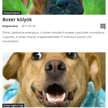
Kutyakölykök
Boxer kölyök
kutyazona
-
2017-03-18
0
Élénk, játékos és energikus. A boxer kölyökről ezeket a jelzőket mondják el
a gazdik. A boxer kölyök a legkeresettebb 10 kiskutya között van
hazánkban...
Kutya egészség