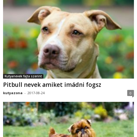
Kutyanevek fajta szerint
Pitbull nevek amiket imádni fogsz
kutyazona
-
2017-08-24
0