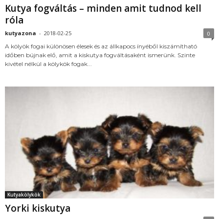
Kutya fogváltás – minden amit tudnod kell
róla
kutyazona
-
2018-02-25
0
A kölyök fogai különösen élesek és az állkapocs ínyéből kiszámítható
időben bújnak elő, amit a kiskutya fogváltásaként ismerünk. Szinte
kivétel nélkül a kölykök fogak...
Kutyakölykök
Yorki kiskutya