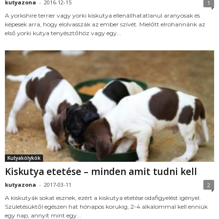
kutyazona
-
2016-12-15
1
A yorkshire terrier vagy yorki kiskutya ellenállhatatlanul aranyosak és
képesek arra, hogy elolvasszák az ember szívét. Mielőtt elrohannánk az
első yorki kutya tenyésztőhöz vagy egy...
Kutyakölykök
Kiskutya etetése – minden amit tudni kell
kutyazona
-
2017-03-11
2
A kiskutyák sokat esznek, ezért a kiskutya etetése odafigyelést igényel.
Születésüktől egészen hat hónapos korukig, 2-4 alkalommal kell enniük
egy nap, annyit mint egy...