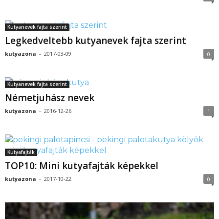
Kutyanevek fajta szerint
Legkedveltebb kutyanevek fajta szerint
kutyazona
-
2017-03-09
0
Kutyanevek fajta szerint
Németjuhász nevek
kutyazona
-
2016-12-26
1
Kutyafajták
TOP10: Mini kutyafajták képekkel
kutyazona
-
2017-10-22
0