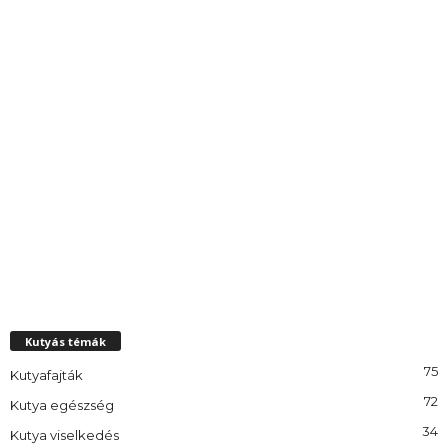
Kutyás témák
75
Kutyafajták
72
Kutya egészség
34
Kutya viselkedés