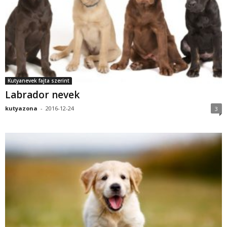
Kutyanevek fajta szerint
Labrador nevek
kutyazona
-
2016-12-24
3