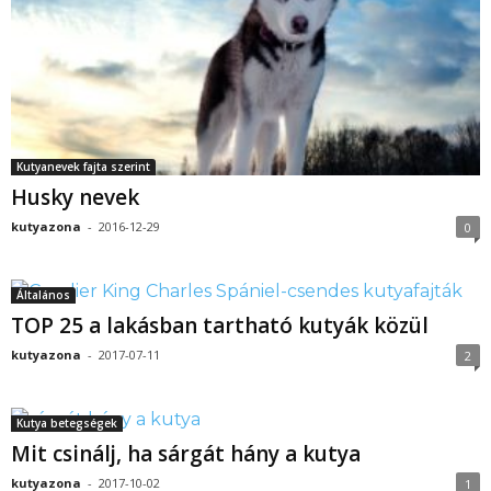
Kutyanevek fajta szerint
Husky nevek
kutyazona
-
2016-12-29
0
Általános
TOP 25 a lakásban tartható kutyák közül
kutyazona
-
2017-07-11
2
Kutya betegségek
Mit csinálj, ha sárgát hány a kutya
kutyazona
-
2017-10-02
1