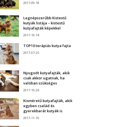
2017-09-18
Legnépszerűbb Kistestű
kutyák listája – kistestű
kutyafajták képekkel
2017-10-14
TOP10 terápiás kutya fajta
2017-07-25
Nyugodt kutyafajták, akik
csak akkor ugatnak, ha
valóban szükséges
2017-10-26
Kisméretű kutyafajták, akik
egyben család és
gyerekbarát kutyák is
2017-11-10