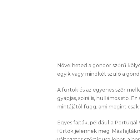
Növelheted a göndör szőrű kölyö
egyik vagy mindkét szülő a gönd
A fürtök és az egyenes szőr melle
gyapjas, spirális, hullámos stb. E
mintájától függ, ami megint csak 
Egyes fajták, például a Portugál
fürtök jelennek meg. Más fajták
változatos szőrtípusa lehet, a ho