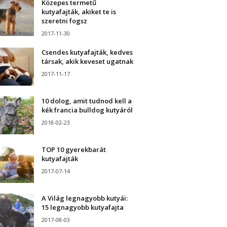
Közepes termetű
kutyafajták, akiket te is
szeretni fogsz
2017-11-30
Csendes kutyafajták, kedves
társak, akik keveset ugatnak
2017-11-17
10 dolog, amit tudnod kell a
kék francia bulldog kutyáról
2018-02-23
TOP 10 gyerekbarát
kutyafajták
2017-07-14
A Világ legnagyobb kutyái:
15 legnagyobb kutyafajta
2017-08-03