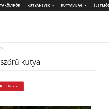
YAKÖLYKÖK
KUTYANEVEK
KUTYAVILÁG
ÉLETMÓ
tya
 szőrű kutya
Pinterest