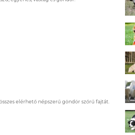
szes elérhető népszerű göndör szőrű fajtát.