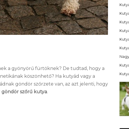
Kutya
Kuty
Kuty
Kuty
Kuty
Kutya
Nagy
Kutya
knek a gyönyörű fürtöknek? De tudtad, hogy a
Kuty
enetikának köszönhető? Ha kutyád vagy a
dnak göndör szőrzete van, az azt jelenti, hogy
y
göndör szőrű kutya
.