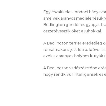
Egy északkelet-londoni bányaváro
amelyek aranyos megjelenésükről
Bedlington göndör és gyapjas b
összetévesztik őket a juhokkal.
A Bedlington terrier eredetileg 
rémálmaként jött létre. Idővel a
ezek az aranyos bolyhos kutyák t
A Bedlington vadászösztöne erős sz
hogy rendkívül intelligensek és