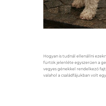
Hogyan is tudnál ellenállni eze
fürtök jelenléte egyszerűen a g
vegyes génekkel rendelkező fajtá
valahol a családfájukban volt eg