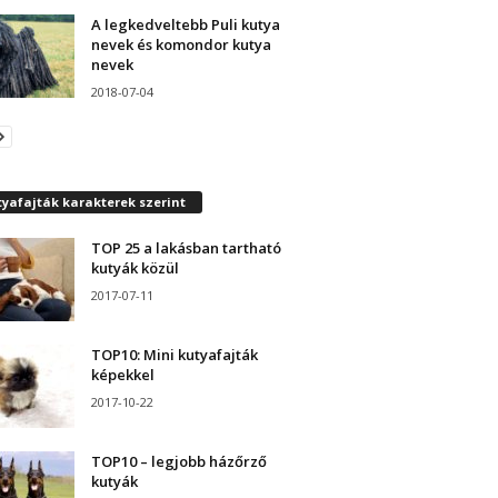
A legkedveltebb Puli kutya
nevek és komondor kutya
nevek
2018-07-04
yafajták karakterek szerint
TOP 25 a lakásban tartható
kutyák közül
2017-07-11
TOP10: Mini kutyafajták
képekkel
2017-10-22
TOP10 – legjobb házőrző
kutyák