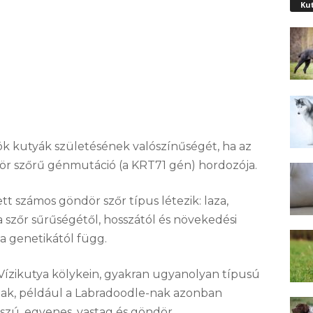
Ku
k kutyák születésének valószínűségét, ha az
ör szőrű génmutáció (a KRT71 gén) hordozója.
tt számos göndör szőr típus létezik: laza,
z a szőr sűrűségétől, hosszától és növekedési
a genetikától függ.
 Vízikutya kölykein, gyakran ugyanolyan típusú
nak, például a Labradoodle-nak azonban
sszú, egyenes, vastag és göndör.