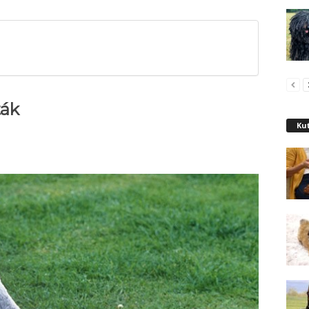
ták
Kut