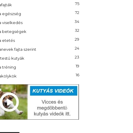
75
fajták
72
a egészség
34
a viselkedés
32
a betegségek
29
a etetés
24
nevek fajta szerint
23
testű kutyák
19
 tréning
16
akölykök