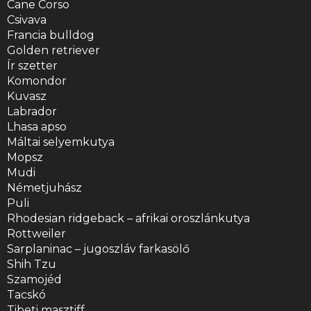
Cane Corso
Csivava
Francia bulldog
Golden retriever
Ír szetter
Komondor
Kuvasz
Labrador
Lhasa apso
Máltai selyemkutya
Mopsz
Mudi
Németjuhász
Puli
Rhodesian ridgeback – afrikai oroszlánkutya
Rottweiler
Sarplaninac – jugoszláv farkasölő
Shih Tzu
Szamojéd
Tacskó
Tibeti masztiff