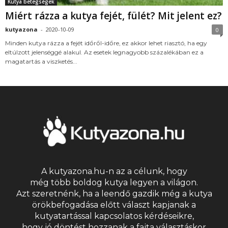
Kutya betegségek
Miért rázza a kutya fejét, fülét? Mit jelent ez?
kutyazona
-
2020-10-09
0
Minden kutya rázza a fejét időről-időre, ez akkor lehet riasztó, ha egy
eltúlzott jelenséggé alakul. Az esetek legnagyobb százalékában ez a
magatartás a viszketés...
A kutyazona.hu-n az a célunk, hogy
még több boldog kutya legyen a világon.
Azt szeretnénk, ha a leendő gazdik még a kutya
örökbefogadása előtt választ kapjanak a
kutyatartással kapcsolatos kérdéseikre,
hogy jó döntést hozzanak a fajta választáskor