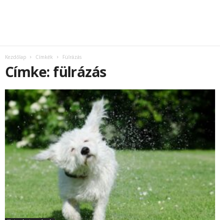
Kezdőlap
Címkék
Fülrázás
Címke: fülrázás