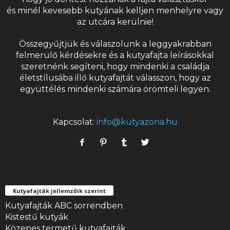
és minél kevesebb kutyának kelljen menhelyre vagy
az utcára kerülnie!
Összegyűjtjük és válaszolunk a leggyakrabban
felmerülő kérdésekre és a
kutyafajta
leírásokkal
szeretnénk segíteni, hogy mindenki a családja
életstílusába illő kutyafajtát válasszon, hogy az
együttélés mindenki számára örömteli legyen.
Kapcsolat:
info@kutyazona.hu
Kutyafajták jellemzőik szerint
Kutyafajták ABC sorrendben
Kistestű kutyák
Közepes termetű kutyafajták