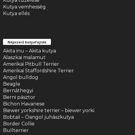
Kutya tüzelése
Kutya vemhesség
Kutya ellés
Népszerű kutyafajták
Akita inu – Akita kutya
Alaszkai malamut
Amerikai Pitbull Terrier
Amerikai Staffordshire Terrier
Angol bulldog
Beagle
Bernáthegyi
Berni pásztor
Bichon Havanese
Biewer yorkshire terrier – biewer yorki
Bobtail – Óangol juhászkutya
Border Collie
Bullterrier