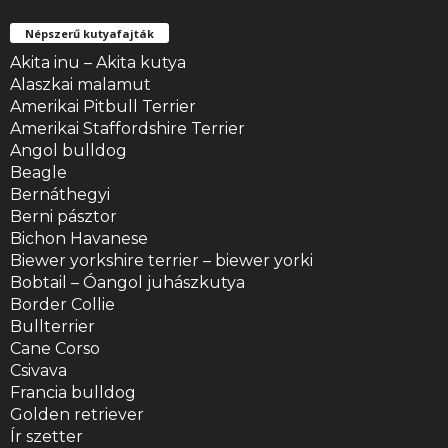
Népszerű kutyafajták
Akita inu – Akita kutya
Alaszkai malamut
Amerikai Pitbull Terrier
Amerikai Staffordshire Terrier
Angol bulldog
Beagle
Bernáthegyi
Berni pásztor
Bichon Havanese
Biewer yorkshire terrier – biewer yorki
Bobtail – Óangol juhászkutya
Border Collie
Bullterrier
Cane Corso
Csivava
Francia bulldog
Golden retriever
Ír szetter