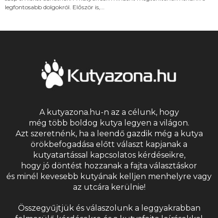
legfontosabb dolgokról. Először is,...
A kutyazona.hu-n az a célunk, hogy
még több boldog kutya legyen a világon.
Azt szeretnénk, ha a leendő gazdik még a kutya
örökbefogadása előtt választ kapjanak a
kutyatartással kapcsolatos kérdéseikre,
hogy jó döntést hozzanak a fajta választáskor
és minél kevesebb kutyának kelljen menhelyre vagy
az utcára kerülnie!
Összegyűjtjük és válaszolunk a leggyakrabban