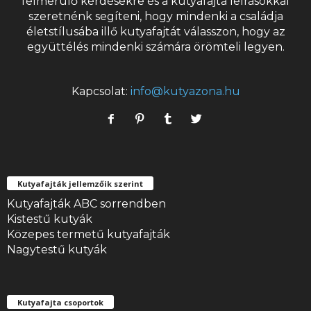
felmerülő kérdésekre és a
kutyafajta
leírásokkal
szeretnénk segíteni, hogy mindenki a családja
életstílusába illő kutyafajtát válasszon, hogy az
együttélés mindenki számára örömteli legyen.
Kapcsolat:
info@kutyazona.hu
Kutyafajták jellemzőik szerint
Kutyafajták ABC sorrendben
Kistestű kutyák
Közepes termetű kutyafajták
Nagytestű kutyák
Kutyafajta csoportok