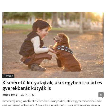
Életmód
Kisméretű kutyafajták, akik egyben család és
gyerekbarát kutyák is
kutyazona
-
2017-11-10
0
Ismerkedj meg azokkal a kisméretű kutyákkal, akik a gyermekeidnek sok
szép emléket adhatnak. A kutyák sok mindent megtanítanak nekünk a