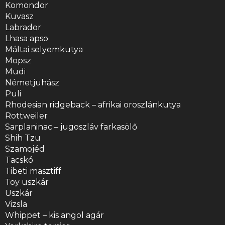
Komondor
Kuvasz
Labrador
Lhasa apso
Máltai selyemkutya
Mopsz
Mudi
Németjuhász
Puli
Rhodesian ridgeback – afrikai oroszlánkutya
Rottweiler
Sarplaninac – jugoszláv farkasölő
Shih Tzu
Szamojéd
Tacskó
Tibeti masztiff
Toy uszkár
Uszkár
Vizsla
Whippet – kis angol agár