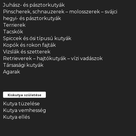
Juhász- és pásztorkutyák
Pinscherek, schnauzerek – molosszerek – svájci
hegyi- és pásztorkutyák
Terrierek
Tacskók
Spiccek és ősi típusú kutyák
Kopók és rokon fajták
Vizslák és szetterek
Retrieverek – hajtókutyák – vízi vadászok
Társasági kutyák
Agarak
Kiskutya születése
Kutya tüzelése
Kutya vemhesség
Kutya ellés