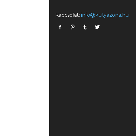
Kapcsolat:
info@kutyazona.hu