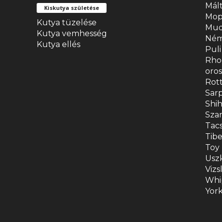
Mált
Kiskutya születése
Mop
Kutya tüzelése
Mud
Kutya vemhesség
Ném
Kutya ellés
Puli
Rhod
oro
Rott
Sarp
Shi
Sza
Tac
Tibe
Toy
Usz
Vizs
Whip
York