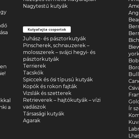
Nagytestű kutyák
Amer
ogy
Ang
Bea
ndő
Ber
Kutyafajta csoportok
ása
Bern
Juhász- és pásztorkutyák
Bic
Pinscherek, schnauzerek –
Biew
molosszerek – svájci hegyi- és
york
pásztorkutyák
Bobt
Terrierek
jen
Bord
Tacskók
ie!
Bull
Spiccek és ősi típusú kutyák
Can
Kopók és rokon fajták
Csiv
Vizslák és szetterek
Fran
Retrieverek – hajtókutyák – vízi
okkal
Gold
vadászok
nki a
Ír s
Társasági kutyák
Kom
Agarak
Kuv
Lab
Lhas