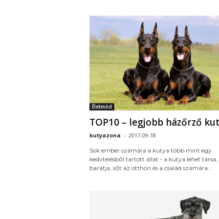
Életmód
TOP10 – legjobb házőrző ku
kutyazona
-
2017-09-18
Sok ember számára a kutya több mint egy
kedvtelésből tartott állat - a kutya lehet társa,
barátja, sőt az otthon és a család számára...