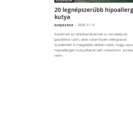
Kutyafajták
20 legnépszerűbb hipoaller
kutya
kutyazona
-
2020-11-15
Azoknak az állatbarátoknak is van esélyük
gazdikká válni, akik valamilyen allergiával
küzdenek! A megoldás abban rejlik, hogy oly
hipoallergén kutyafajtát kell választani, amely
nem...