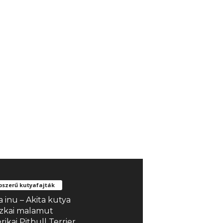
szerű kutyafajták
a inu – Akita kutya
szkai malamut
ikai Pitbull Terrier