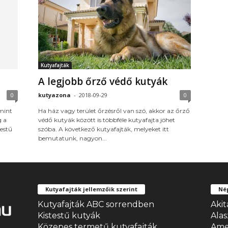
Kutyafajták
A legjobb őrző védő kutyák
0
kutyazona
-
2018-09-29
0
mint
Ha ház vagy terület őrzésről van szó, akkor az őrző
g a
védő kutyák között is többféle kutyafajta jöhet
testű
szóba. A következő kutyafajták, melyeket itt
bemutatunk, nagyon...
Kutyafajták jellemzőik szerint
Nép
Kutyafajták ABC sorrendben
Akit
Kistestű kutyák
Ala
Közepes termetű kutyafajták
Amer