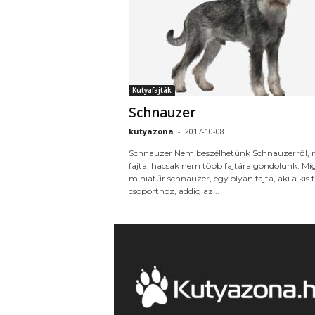
Kutyafajták
Schnauzer
kutyazona
-
2017-10-08
Schnauzer Nem beszélhetünk Schnauzerről, 
fajta, hacsak nem több fajtára gondolunk. Mí
miniatűr schnauzer, egy olyan fajta, aki a kis 
csoporthoz, addig az...