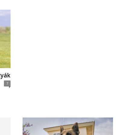
tyák
7