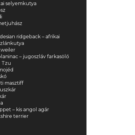
ai selyemkutya
sz
i
etjuhász
esian ridgeback – afrikai
szlánkutya
weiler
laninac – jugoszláv farkasölő
h Tzu
mojéd
skó
ti masztiff
 uszkár
kár
la
pet – kis angol agár
shire terrier