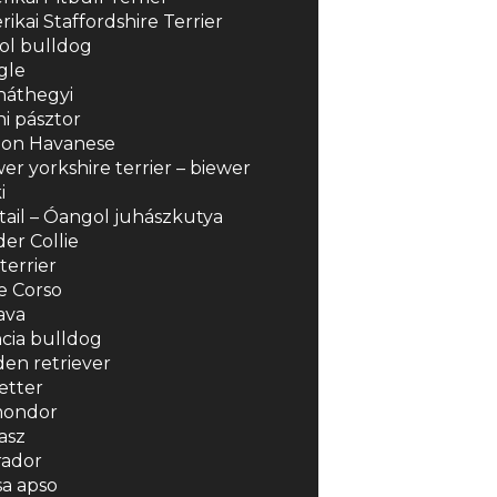
ikai Staffordshire Terrier
ol bulldog
gle
náthegyi
i pásztor
hon Havanese
er yorkshire terrier – biewer
i
ail – Óangol juhászkutya
er Collie
terrier
e Corso
ava
cia bulldog
en retriever
zetter
ondor
asz
rador
a apso