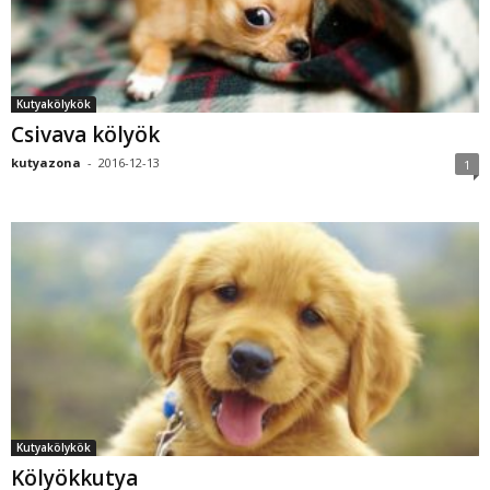
Kutyakölykök
Csivava kölyök
kutyazona
-
2016-12-13
1
Kutyakölykök
Kölyökkutya