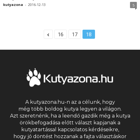
kutyazona
-
2016-12-13
5
16
17
18
A kutyazona.hu-n az a célunk, hogy
még több boldog kutya legyen a világon.
Azt szeretnénk, ha a leendő gazdik még a kutya
örökbefogadása előtt választ kapjanak a
kutyatartással kapcsolatos kérdéseikre,
hogy jó döntést hozzanak a fajta választáskor