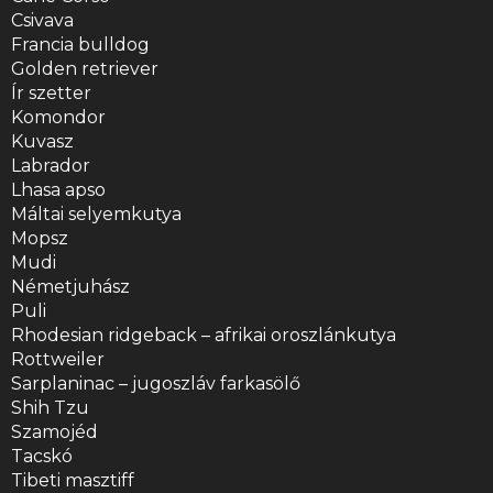
Csivava
Francia bulldog
Golden retriever
Ír szetter
Komondor
Kuvasz
Labrador
Lhasa apso
Máltai selyemkutya
Mopsz
Mudi
Németjuhász
Puli
Rhodesian ridgeback – afrikai oroszlánkutya
Rottweiler
Sarplaninac – jugoszláv farkasölő
Shih Tzu
Szamojéd
Tacskó
Tibeti masztiff