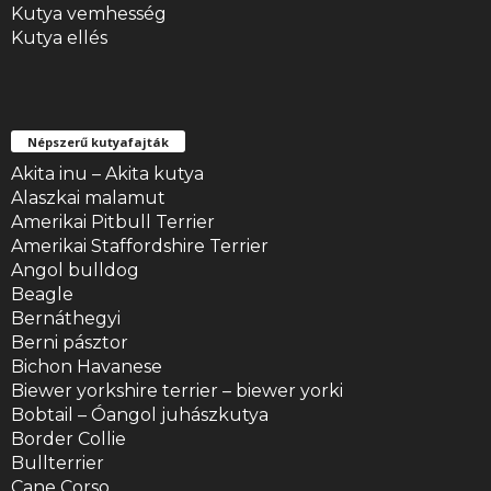
Kutya vemhesség
Kutya ellés
Népszerű kutyafajták
Akita inu – Akita kutya
Alaszkai malamut
Amerikai Pitbull Terrier
Amerikai Staffordshire Terrier
Angol bulldog
Beagle
Bernáthegyi
Berni pásztor
Bichon Havanese
Biewer yorkshire terrier – biewer yorki
Bobtail – Óangol juhászkutya
Border Collie
Bullterrier
Cane Corso