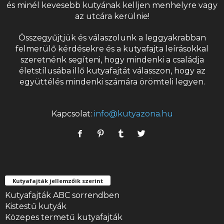
és minél kevesebb kutyának kelljen menhelyre vagy
az utcára kerülnie!
Összegyűjtjük és válaszolunk a leggyakrabban
felmerülő kérdésekre és a
kutyafajta
leírásokkal
szeretnénk segíteni, hogy mindenki a családja
életstílusába illő kutyafajtát válasszon, hogy az
együttélés mindenki számára örömteli legyen.
Kapcsolat:
info@kutyazona.hu
Kutyafajták jellemzőik szerint
Kutyafajták ABC sorrendben
Kistestű kutyák
Közepes termetű kutyafajták