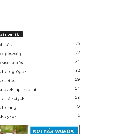
tyás témák
75
fajták
72
a egészség
34
a viselkedés
32
a betegségek
29
a etetés
24
nevek fajta szerint
23
testű kutyák
19
 tréning
16
akölykök