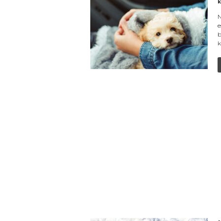
k
N
e
b
k