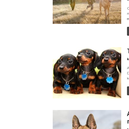
O
m
e
k
A
D
k