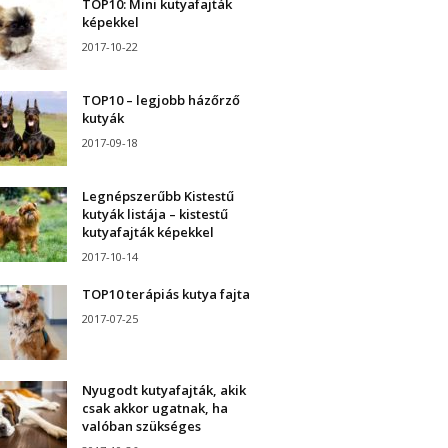
TOP10: Mini kutyafajták
képekkel
2017-10-22
TOP10 – legjobb házőrző
kutyák
2017-09-18
Legnépszerűbb Kistestű
kutyák listája – kistestű
kutyafajták képekkel
2017-10-14
TOP10 terápiás kutya fajta
2017-07-25
Nyugodt kutyafajták, akik
csak akkor ugatnak, ha
valóban szükséges