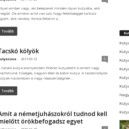
lyan ember vagy, aki beleszeret minden olyan kutyába, akit
eglát. De amikor arról van szó, hogy felelősséggel tartozz
gyért, akit nevelsz, fontos feltenni a...
Tovább
Ku
Kutya
Tacskó kölyök
Kuty
0
utyazona
-
2017-03-12
Kuty
 tacskó kutya köznyelvben Wiener kutyaként is ismert vagy
Kuty
achshund, hűséges, nagyon éber és bátor kutya. A tacskó kölyök
Kuty
utyák hazánkban is nagy népszerűségnek...
Kutya
Tovább
Nagy
Kutya
Kuty
Amit a németjuhászokról tudnod kell
mielőtt örökbefogadsz egyet
1