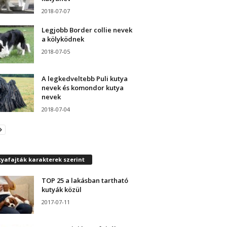
2018-07-07
Legjobb Border collie nevek
a kölyködnek
2018-07-05
A legkedveltebb Puli kutya
nevek és komondor kutya
nevek
2018-07-04
yafajták karakterek szerint
TOP 25 a lakásban tartható
kutyák közül
2017-07-11