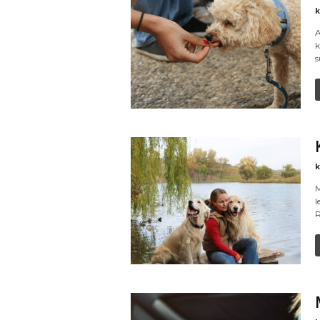
k
A
k
s
k
M
l
R