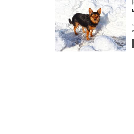
k
M
e
e