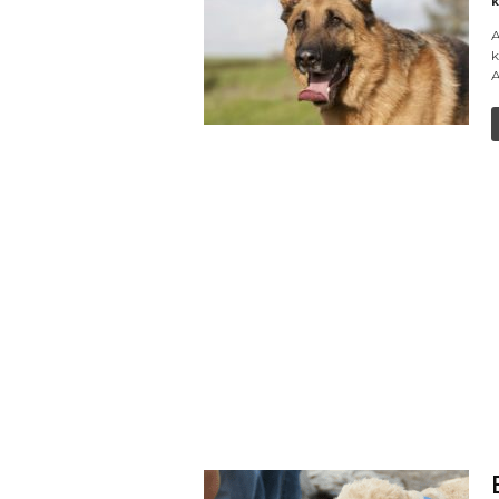
k
A
k
A