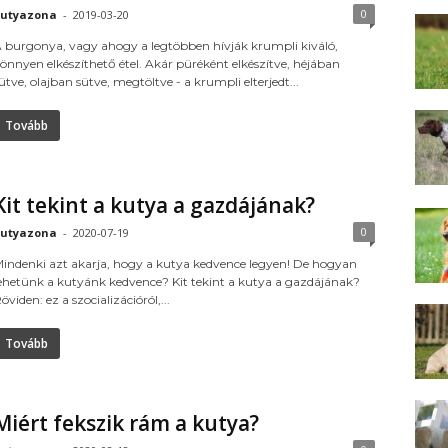
0
utyazona
-
2019-03-20
 burgonya, vagy ahogy a legtöbben hívják krumpli kiváló,
önnyen elkészíthető étel. Akár püréként elkészítve, héjában
ütve, olajban sütve, megtöltve - a krumpli elterjedt...
Tovább
Kit tekint a kutya a gazdájának?
0
utyazona
-
2020-07-19
indenki azt akarja, hogy a kutya kedvence legyen! De hogyan
ehetünk a kutyánk kedvence? Kit tekint a kutya a gazdájának?
öviden: ez a szocializációról,...
Tovább
Miért fekszik rám a kutya?