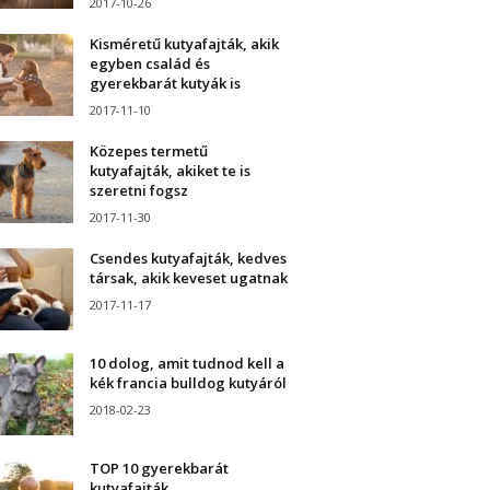
2017-10-26
Kisméretű kutyafajták, akik
egyben család és
gyerekbarát kutyák is
2017-11-10
Közepes termetű
kutyafajták, akiket te is
szeretni fogsz
2017-11-30
Csendes kutyafajták, kedves
társak, akik keveset ugatnak
2017-11-17
10 dolog, amit tudnod kell a
kék francia bulldog kutyáról
2018-02-23
TOP 10 gyerekbarát
kutyafajták