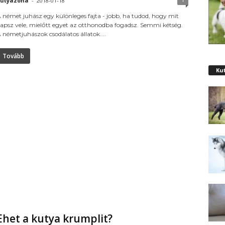
utyazona
-
2018-01-18
 német juhász egy különleges fajta - jobb, ha tudod, hogy mit
apsz vele, mielőtt egyet az otthonodba fogadsz. Semmi kétség.
 németjuhászok csodálatos állatok....
Tovább
Ku
Ehet a kutya krumplit?