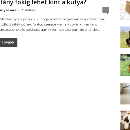
Hány fokig lehet kint a kutya?
0
utyazona
-
2020-08-28
indannyian jól tudjuk, hogy a testmozgásnak és a szabadban
ltöltött játékidőnek fontos szerepe van a kutyánk mentális
gészségének és boldogságának fenntartásában, de a kérdés...
Tovább