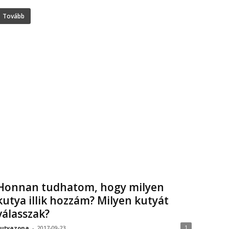
Tovább
Honnan tudhatom, hogy milyen
kutya illik hozzám? Milyen kutyát
válasszak?
1
utyazona
-
2017-09-23