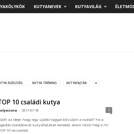
YAKÖLYKÖK
KUTYANEVEK
KUTYAVILÁG
ÉLETMÓ
UTYA EGÉSZSÉG
KUTYA TRÉNING
KUTYAFAJTÁK
TOP 10 családi kutya
7
utyazona
-
2017-07-18
ljött az ideje, hogy egy újabb taggal bővüljön a család? Ha a
egjobb családbarát kutyafajtákat keresed, akkor nézd meg a mi
OP 10-es családi...