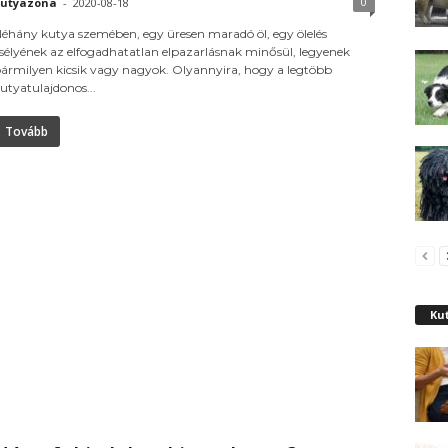
0
utyazona
-
2020-08-18
éhány kutya szemében, egy üresen maradó öl, egy ölelés
sélyének az elfogadhatatlan elpazarlásnak minősül, legyenek
ármilyen kicsik vagy nagyok. Olyannyira, hogy a legtöbb
utyatulajdonos...
Tovább
Kut