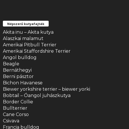
Népszerű kutyafajták
Akita inu – Akita kutya
Alaszkai malamut
Amerikai Pitbull Terrier
Amerikai Staffordshire Terrier
Angol bulldog
Beagle
Bernáthegyi
Berni pásztor
Bichon Havanese
Biewer yorkshire terrier – biewer yorki
Bobtail – Óangol juhászkutya
Border Collie
Bullterrier
Cane Corso
Csivava
Francia bulldog