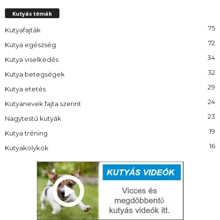
Kutyás témák
75
Kutyafajták
72
Kutya egészség
34
Kutya viselkedés
32
Kutya betegségek
29
Kutya etetés
24
Kutyanevek fajta szerint
23
Nagytestű kutyák
19
Kutya tréning
16
Kutyakölykök