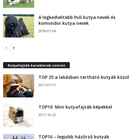
A legkedveltebb Puli kutya nevek és
komondor kutya nevek
2018-07-04
Kutyafajták karakterek szerint
TOP 25 a lakásban tartható kutyák közül
2017-07-11
TOP10: Mini kutyafajták képekkel
2017-10-22
TOP10 – legjobb házőrző kutyák