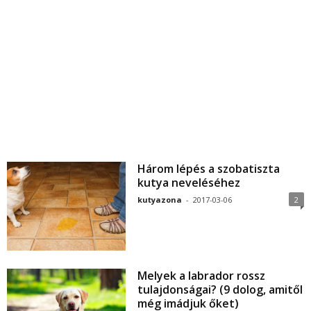
Három lépés a szobatiszta
kutya neveléséhez
kutyazona
-
2017-03-06
2
Melyek a labrador rossz
tulajdonságai? (9 dolog, amitől
még imádjuk őket)