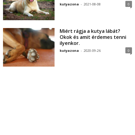
kutyazona
-
2021-08-08
0
Miért rágja a kutya lábát?
Okok és amit érdemes tenni
ilyenkor.
kutyazona
-
2020-09-26
0