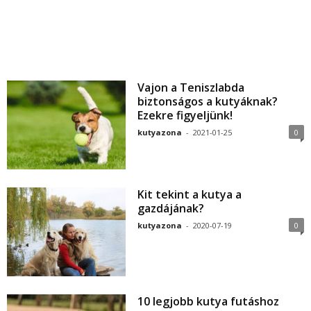
Vajon a Teniszlabda
biztonságos a kutyáknak?
Ezekre figyeljünk!
kutyazona
-
2021-01-25
0
Kit tekint a kutya a
gazdájának?
kutyazona
-
2020-07-19
0
10 legjobb kutya futáshoz