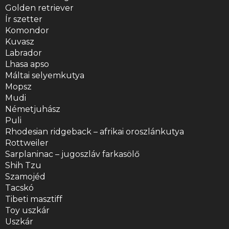
Golden retriever
Ír szetter
Komondor
Kuvasz
Labrador
Lhasa apso
Máltai selyemkutya
Mopsz
Mudi
Németjuhász
Puli
Rhodesian ridgeback – afrikai oroszlánkutya
Rottweiler
Sarplaninac – jugoszláv farkasölő
Shih Tzu
Szamojéd
Tacskó
Tibeti masztiff
Toy uszkár
Uszkár