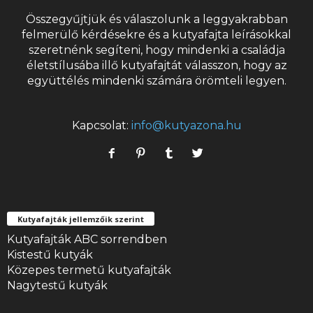
Összegyűjtjük és válaszolunk a leggyakrabban
felmerülő kérdésekre és a
kutyafajta
leírásokkal
szeretnénk segíteni, hogy mindenki a családja
életstílusába illő kutyafajtát válasszon, hogy az
együttélés mindenki számára örömteli legyen.
Kapcsolat:
info@kutyazona.hu
Kutyafajták jellemzőik szerint
Kutyafajták ABC sorrendben
Kistestű kutyák
Közepes termetű kutyafajták
Nagytestű kutyák