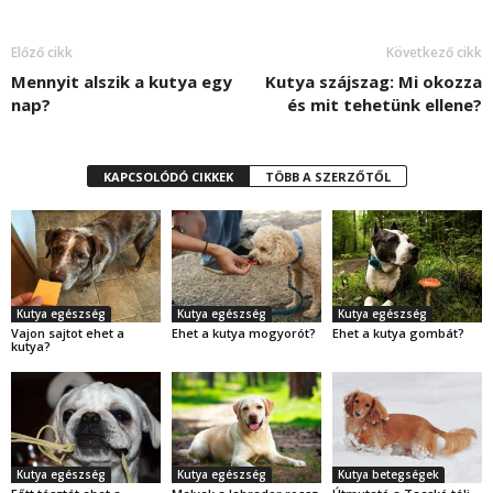
Előző cikk
Következő cikk
Mennyit alszik a kutya egy
Kutya szájszag: Mi okozza
nap?
és mit tehetünk ellene?
KAPCSOLÓDÓ CIKKEK
TÖBB A SZERZŐTŐL
Kutya egészség
Kutya egészség
Kutya egészség
Vajon sajtot ehet a
Ehet a kutya mogyorót?
Ehet a kutya gombát?
kutya?
Kutya egészség
Kutya egészség
Kutya betegségek