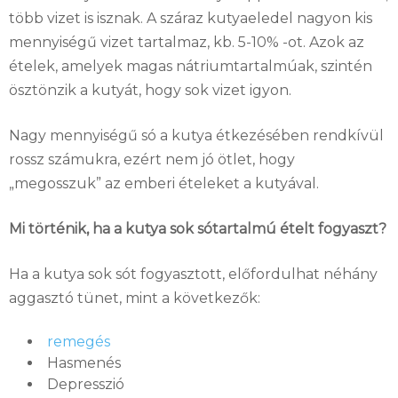
több vizet is isznak. A száraz kutyaeledel nagyon kis
mennyiségű vizet tartalmaz, kb. 5-10% -ot. Azok az
ételek, amelyek magas nátriumtartalmúak, szintén
ösztönzik a kutyát, hogy sok vizet igyon.
Nagy mennyiségű só a kutya étkezésében rendkívül
rossz számukra, ezért nem jó ötlet, hogy
„megosszuk” az emberi ételeket a kutyával.
Mi történik, ha a kutya sok sótartalmú ételt fogyaszt?
Ha a kutya sok sót fogyasztott, előfordulhat néhány
aggasztó tünet, mint a következők:
remegés
Hasmenés
Depresszió