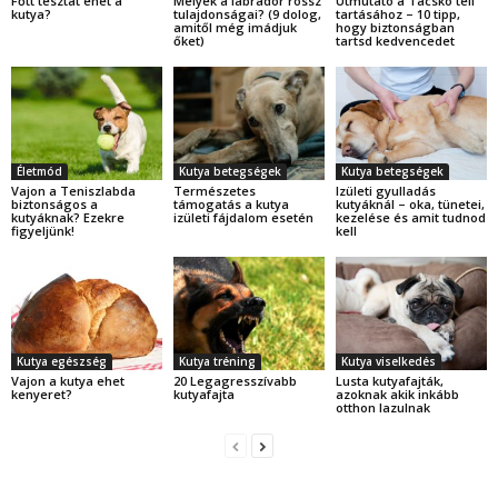
Főtt tésztát ehet a
Melyek a labrador rossz
Útmutató a Tacskó téli
kutya?
tulajdonságai? (9 dolog,
tartásához – 10 tipp,
amitől még imádjuk
hogy biztonságban
őket)
tartsd kedvencedet
Életmód
Kutya betegségek
Kutya betegségek
Vajon a Teniszlabda
Természetes
Izületi gyulladás
biztonságos a
támogatás a kutya
kutyáknál – oka, tünetei,
kutyáknak? Ezekre
izületi fájdalom esetén
kezelése és amit tudnod
figyeljünk!
kell
Kutya egészség
Kutya tréning
Kutya viselkedés
Vajon a kutya ehet
20 Legagresszívabb
Lusta kutyafajták,
kenyeret?
kutyafajta
azoknak akik inkább
otthon lazulnak