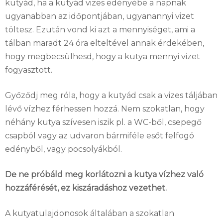
kutyád, ha a kutyád vizes edényébe a napnak
ugyanabban az időpontjában, ugyanannyi vizet
töltesz. Ezután vond ki azt a mennyiséget, ami a
tálban maradt 24 óra elteltével annak érdekében,
hogy megbecsülhesd, hogy a kutya mennyi vizet
fogyasztott.
Győződj meg róla, hogy a kutyád csak a vizes táljában
lévő vízhez férhessen hozzá. Nem szokatlan, hogy
néhány kutya szívesen iszik pl. a WC-ből, csepegő
csapból vagy az udvaron bármiféle esőt felfogó
edényből, vagy pocsolyákból.
De ne próbáld meg korlátozni a kutya vízhez való
hozzáférését, ez kiszáradáshoz vezethet.
A kutyatulajdonosok általában a szokatlan