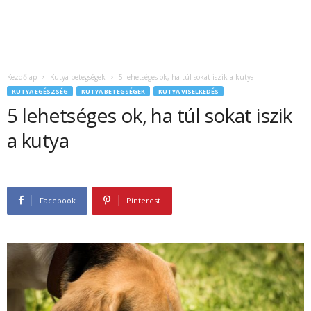
Kezdőlap
Kutya betegségek
5 lehetséges ok, ha túl sokat iszik a kutya
KUTYA EGÉSZSÉG
KUTYA BETEGSÉGEK
KUTYA VISELKEDÉS
5 lehetséges ok, ha túl sokat iszik
a kutya
Facebook
Pinterest