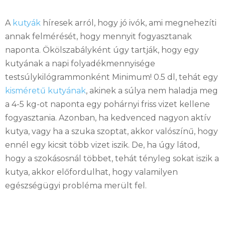
A
kutyák
híresek arról, hogy jó ivók, ami megnehezíti
annak felmérését, hogy mennyit fogyasztanak
naponta. Ökölszabályként úgy tartják, hogy egy
kutyának a napi folyadékmennyisége
testsúlykilógrammonként Minimum! 0.5 dl, tehát egy
kisméretű kutyának
, akinek a súlya nem haladja meg
a 4-5 kg-ot naponta egy pohárnyi friss vizet kellene
fogyasztania. Azonban, ha kedvenced nagyon aktív
kutya, vagy ha a szuka szoptat, akkor valószínű, hogy
ennél egy kicsit több vizet iszik. De, ha úgy látod,
hogy a szokásosnál többet, tehát tényleg sokat iszik a
kutya, akkor előfordulhat, hogy valamilyen
egészségügyi probléma merült fel.