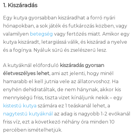
1. Kiszáradás
Egy kutya gyorsabban kiszáradhat a forró nyári
hónapokban, a sok játék és futkározás közben, vagy
valamilyen
betegség
vagy fertőzés miatt. Amikor egy
kutya kiszáradt, letargiássá válik, és kiszárad a nyelve
és a fogínya. Nyáluk sűrű és zselészerű lesz.
A kutyáknál előforduló
kiszáradás gyorsan
életveszélyes lehet
, ami azt jelenti, hogy minél
hamarabb el kell jutnia vele az állatorvoshoz. Ha
enyhén dehidratáltak, de nem hánynak, akkor kis
mennyiségű friss, tiszta vizet kínáljunk nekik – egy
kistestű kutya
számára ez 1 teáskanál lehet, a
nagytestű kutyáknál
az adag is nagyobb 1-2 evőkanál
friss víz, ezt a következő néhány óra minden 10
percében ismételhetjük.