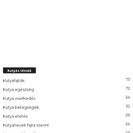
Kutyás témák
75
Kutyafajták
72
Kutya egészség
34
Kutya viselkedés
32
Kutya betegségek
29
Kutya etetés
24
Kutyanevek fajta szerint
23