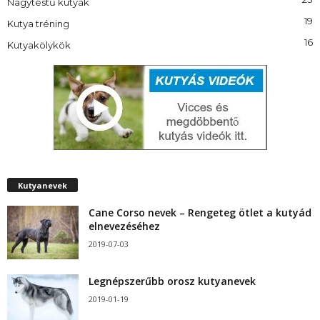
Nagytestű kutyák
19
Kutya tréning
16
Kutyakölykök
Kutyanevek
Cane Corso nevek – Rengeteg ötlet a kutyád
elnevezéséhez
2019-07-03
Legnépszerűbb orosz kutyanevek
2019-01-19