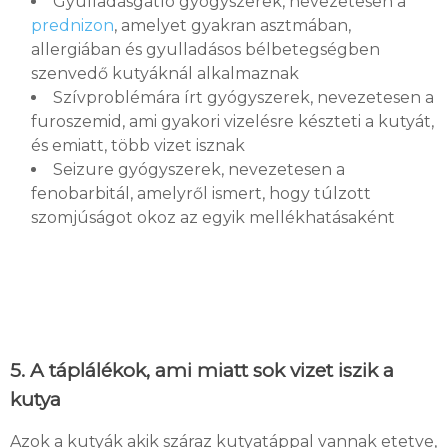
Gyulladásgátló gyógyszerek, nevezetesen a
prednizon
, amelyet gyakran asztmában,
allergiában és gyulladásos bélbetegségben
szenvedő kutyáknál alkalmaznak
Szívproblémára írt gyógyszerek, nevezetesen a
furoszemid, ami gyakori vizelésre készteti a kutyát,
és emiatt, több vizet isznak
Seizure gyógyszerek, nevezetesen a
fenobarbitál, amelyről ismert, hogy túlzott
szomjúságot okoz az egyik mellékhatásaként
5. A táplálékok, ami miatt sok vizet iszik a
kutya
Azok a kutyák akik száraz kutyatáppal vannak etetve,